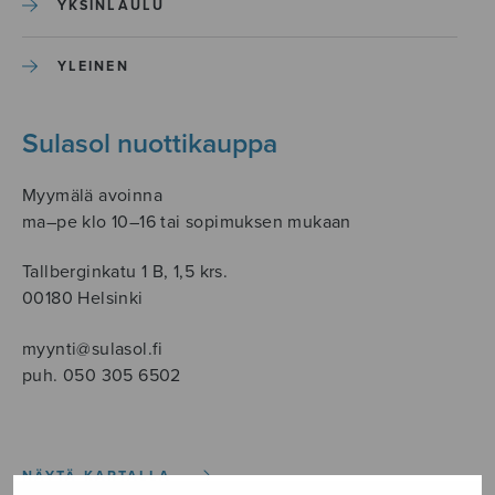
YKSINLAULU
YLEINEN
Sulasol nuottikauppa
Myymälä avoinna
ma–pe klo 10–16 tai sopimuksen mukaan
Tallberginkatu 1 B, 1,5 krs.
00180 Helsinki
myynti@sulasol.fi
puh. 050 305 6502
NÄYTÄ KARTALLA