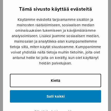
Etusivu
›
Nuottikauppa
›
Sekakuoro
›
The Land
Tämä sivusto käyttää evästeitä
of Music, SATB + piano
Käytämme evästeitä tarjoamamme sisällön ja
mainosten räätälöimiseen, sosiaalisen median
ominaisuuksien tukemiseen ja kävijämäärämme
analysoimiseen. Lisäksi jaamme sosiaalisen median,
mainosalan ja analytiikka-alan kumppaneillemme
tietoja siitä, miten käytät sivustoamme. Kumppanimme
voivat yhdistää näitä tietoja muihin tietoihin, joita olet
antanut heille tai joita on kerätty, kun olet käyttänyt
heidän palvelujaan.
The Land of
Music, SATB +
Kiellä
piano
Salli kaikki
Kuusisto Ilkka