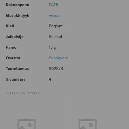
Kokoonpano
SATB
Musiikkityyli
viihde
Kieli
Englanti
Julkaisija
Sulasol
Paino
13 g
Osastot
Sekakuoro
Tuotetunnus
S0287B
Sivumäärä
4
TUTUSTU MYÖS