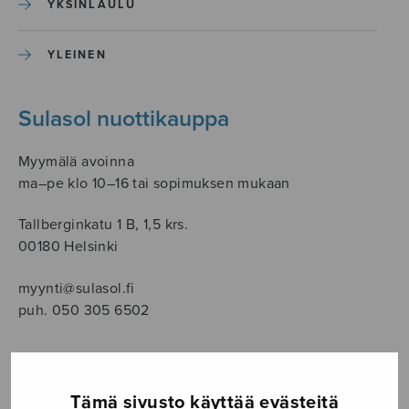
YKSINLAULU
YLEINEN
Sulasol nuottikauppa
Myymälä avoinna
ma–pe klo 10–16 tai sopimuksen mukaan
Tallberginkatu 1 B, 1,5 krs.
00180 Helsinki
myynti@sulasol.fi
puh. 050 305 6502
NÄYTÄ KARTALLA
Tämä sivusto käyttää evästeitä