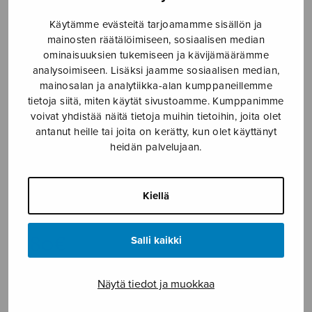
Etusivu
›
Nuottikauppa
›
Sekakuoro
›
Talvilaulu
Käytämme evästeitä tarjoamamme sisällön ja
mainosten räätälöimiseen, sosiaalisen median
ominaisuuksien tukemiseen ja kävijämäärämme
analysoimiseen. Lisäksi jaamme sosiaalisen median,
mainosalan ja analytiikka-alan kumppaneillemme
tietoja siitä, miten käytät sivustoamme. Kumppanimme
voivat yhdistää näitä tietoja muihin tietoihin, joita olet
antanut heille tai joita on kerätty, kun olet käyttänyt
heidän palvelujaan.
Talvilaulu
Kiellä
Söderström Eric-Olof
2,80
€
Salli kaikki
Talvilaulu
Näytä tiedot ja muokkaa
määrä