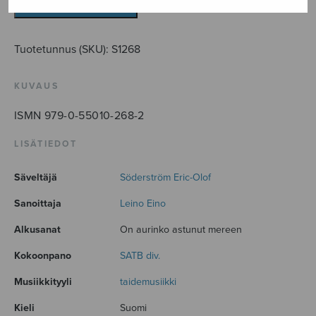
LISÄÄ OSTOSKORIIN
Tuotetunnus (SKU):
S1268
KUVAUS
ISMN 979-0-55010-268-2
LISÄTIEDOT
Säveltäjä
Söderström Eric-Olof
Sanoittaja
Leino Eino
Alkusanat
On aurinko astunut mereen
Kokoonpano
SATB div.
Musiikkityyli
taidemusiikki
Kieli
Suomi