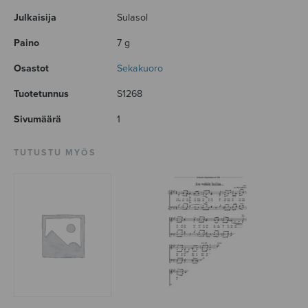
Julkaisija
Sulasol
Paino
7 g
Osastot
Sekakuoro
Tuotetunnus
S1268
Sivumäärä
1
TUTUSTU MYÖS