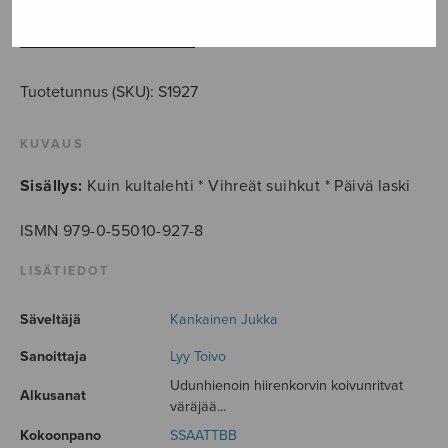
sarja
määrä
LISÄÄ OSTOSKORIIN
Tuotetunnus (SKU):
S1927
KUVAUS
Sisällys:
Kuin kultalehti * Vihreät suihkut * Päivä laski
ISMN 979-0-55010-927-8
LISÄTIEDOT
Säveltäjä
Kankainen Jukka
Sanoittaja
Lyy Toivo
Udunhienoin hiirenkorvin koivunritvat
Alkusanat
väräjää...
Kokoonpano
SSAATTBB