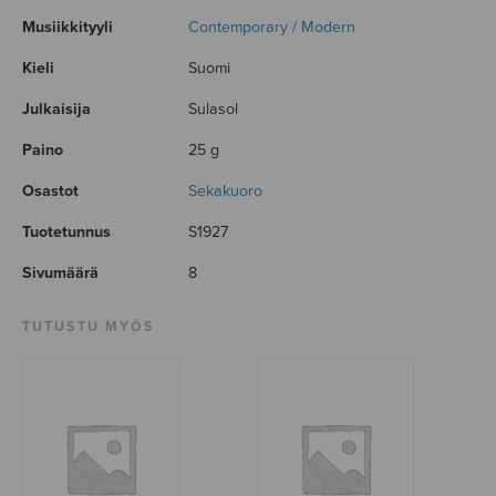
Musiikkityyli
Contemporary / Modern
Kieli
Suomi
Julkaisija
Sulasol
Paino
25 g
Osastot
Sekakuoro
Tuotetunnus
S1927
Sivumäärä
8
TUTUSTU MYÖS