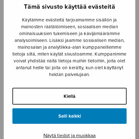
Tämä sivusto käyttää evästeitä
Etusivu
›
Nuottikauppa
›
Sekakuoro
›
Suvinen
sarja
Käytämme evästeitä tarjoamamme sisällön ja
mainosten räätälöimiseen, sosiaalisen median
ominaisuuksien tukemiseen ja kävijämäärämme
analysoimiseen. Lisäksi jaamme sosiaalisen median,
mainosalan ja analytiikka-alan kumppaneillemme
tietoja siitä, miten käytät sivustoamme. Kumppanimme
voivat yhdistää näitä tietoja muihin tietoihin, joita olet
antanut heille tai joita on kerätty, kun olet käyttänyt
heidän palvelujaan.
Suvinen sarja
Kiellä
Kankainen Jukka
6,40
€
Salli kaikki
Suvinen
Näytä tiedot ja muokkaa