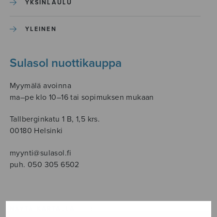
YKSINLAULU
YLEINEN
Sulasol nuottikauppa
Myymälä avoinna
ma–pe klo 10–16 tai sopimuksen mukaan
Tallberginkatu 1 B, 1,5 krs.
00180 Helsinki
myynti@sulasol.fi
puh. 050 305 6502
NÄYTÄ KARTALLA