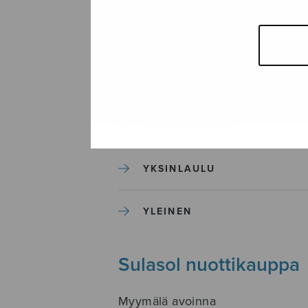
SEKAKUORO
SOITINKOULUT JA OPPAAT
SOITINMUSIIKKI
YKSINLAULU
YLEINEN
Sulasol nuottikauppa
Myymälä avoinna