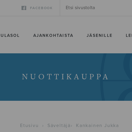
FACEBOOK
SULASOL
AJANKOHTAISTA
JÄSENILLE
LE
NUOTTIKAUPPA
Etusivu
›
Säveltäjä
›
Kankainen Jukka