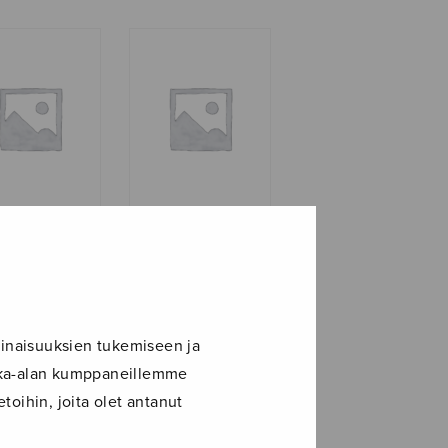
a in excelsis
Häämarssi
(Kankainen)
inaisuuksien tukemiseen ja
ikka-alan kumppaneillemme
toihin, joita olet antanut