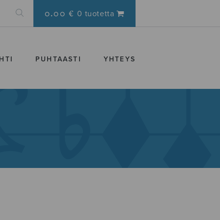
0.00 €
0 tuotetta
HTI
PUHTAASTI
YHTEYS