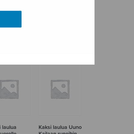
Juomarin laulu
ilta
lassa
 laulua
Kaksi laulua Uuno
uorolle
Kailaan runoihin