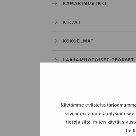
KAMARIMUSIIKKI
KIRJAT
KOKOELMAT
LAAJAMUOTOISET TEOKSET
LASTENMUSIIKKI
MIESKUORO
Käytämme evästeitä tarjoamamme s
kävijämäärämme analysoimiseen.
MUUT
tietoja siitä, miten käytät siv
heil
NÄYTTÄMÖTEOKSET