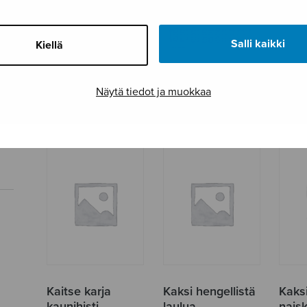
Salli kaikki
Kiellä
Itsenäisyyspäivän
Impi ja ryöväri
Joulu
introitus
Juko
Näytä tiedot ja muokkaa
Kaitse karja
Kaksi hengellistä
Kaksi
kaunihisti
laulua
naisk