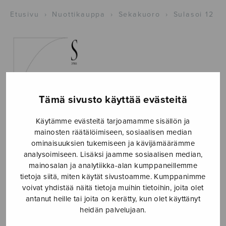
Etusivu
›
Nuottikauppa
›
Sekakuoro
›
Sulasoi 12
Tämä sivusto käyttää evästeitä
Käytämme evästeitä tarjoamamme sisällön ja
mainosten räätälöimiseen, sosiaalisen median
ominaisuuksien tukemiseen ja kävijämäärämme
analysoimiseen. Lisäksi jaamme sosiaalisen median,
mainosalan ja analytiikka-alan kumppaneillemme
tietoja siitä, miten käytät sivustoamme. Kumppanimme
voivat yhdistää näitä tietoja muihin tietoihin, joita olet
antanut heille tai joita on kerätty, kun olet käyttänyt
Sulasoi 12
heidän palvelujaan.
useita eri säveltäjiä