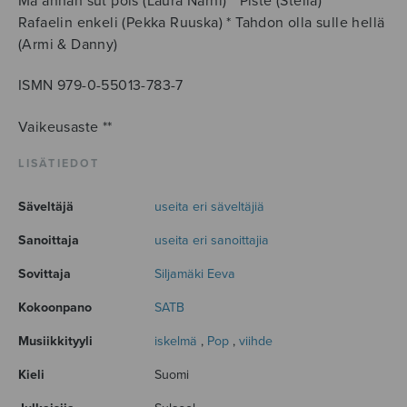
Mä annan sut pois (Laura Närhi) * Piste (Stella) *
Rafaelin enkeli (Pekka Ruuska) * Tahdon olla sulle hellä
(Armi & Danny)
ISMN 979-0-55013-783-7
Vaikeusaste **
LISÄTIEDOT
Säveltäjä
useita eri säveltäjiä
Sanoittaja
useita eri sanoittajia
Sovittaja
Siljamäki Eeva
Kokoonpano
SATB
Musiikkityyli
iskelmä
,
Pop
,
viihde
Kieli
Suomi