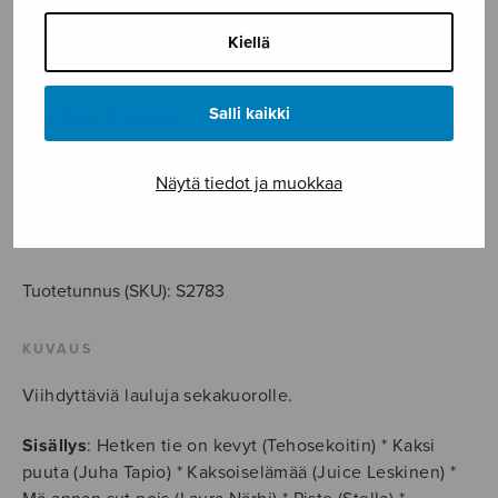
19,30
€
Kiellä
Salli kaikki
sov. Eeva Siljamäki
Sulasoi
Näytä tiedot ja muokkaa
12
määrä
LISÄÄ OSTOSKORIIN
Tuotetunnus (SKU):
S2783
KUVAUS
Viihdyttäviä lauluja sekakuorolle.
Sisällys
: Hetken tie on kevyt (Tehosekoitin) * Kaksi
puuta (Juha Tapio) * Kaksoiselämää (Juice Leskinen) *