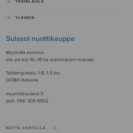
YKSINLAULU
YLEINEN
Sulasol nuottikauppa
Myymälä avoinna
ma–pe klo 10–16 tai sopimuksen mukaan
Tallberginkatu 1 B, 1,5 krs.
00180 Helsinki
myynti@sulasol.fi
puh. 050 305 6502
NÄYTÄ KARTALLA