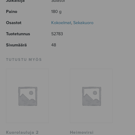
Julkaisija
Sulasol
Paino
180 g
Osastot
Kokoelmat
,
Sekakuoro
Tuotetunnus
S2783
Sivumäärä
48
TUTUSTU MYÖS
Kuorolauluja 2
Heimovirsi