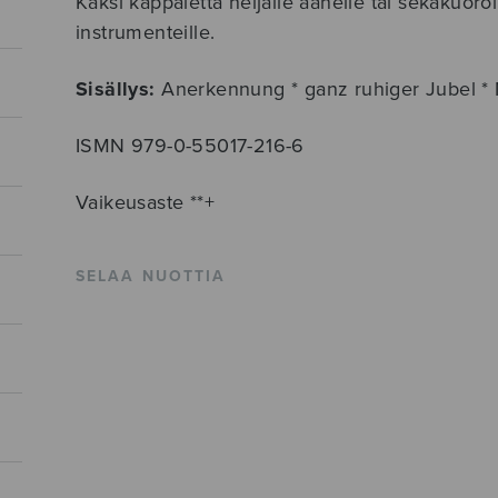
Kaksi kappaletta neljälle äänelle tai sekakuoro
instrumenteille.
Sisällys:
Anerkennung * ganz ruhiger Jubel *
ISMN 979-0-55017-216-6
Vaikeusaste **+
SELAA NUOTTIA