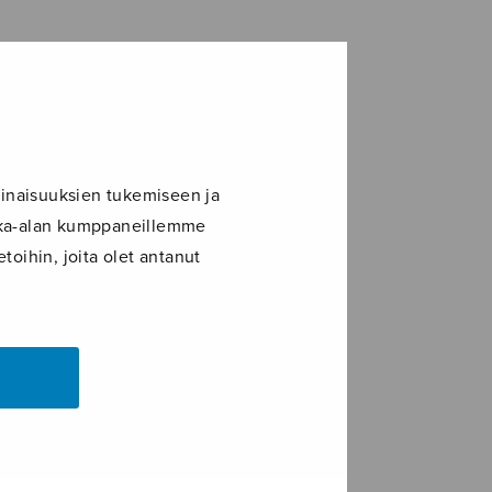
inaisuuksien tukemiseen ja
ikka-alan kumppaneillemme
toihin, joita olet antanut