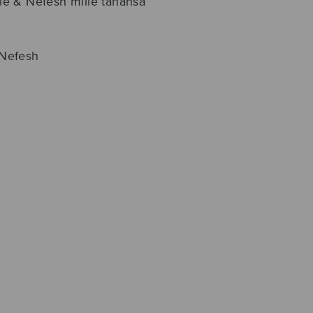
lle & Nefesh mille tahansa
 Nefesh