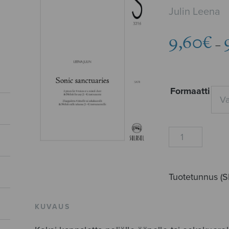
Julin Leena
9,60
€
–
Formaatti
Sonic
sanctuaries
määrä
Tuotetunnus (
KUVAUS