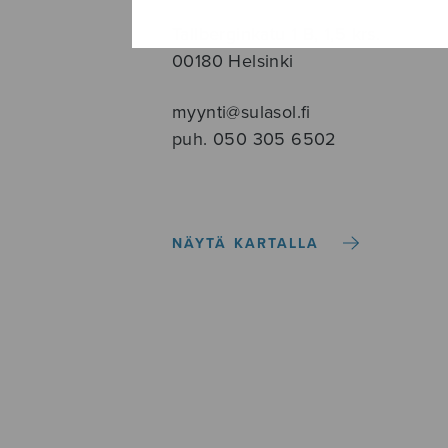
Tallberginkatu 1 B, 1,5 krs.
00180 Helsinki
myynti@sulasol.fi
puh. 050 305 6502
NÄYTÄ KARTALLA