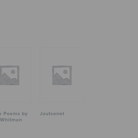
e Poems by
Joutsenet
 Whitman