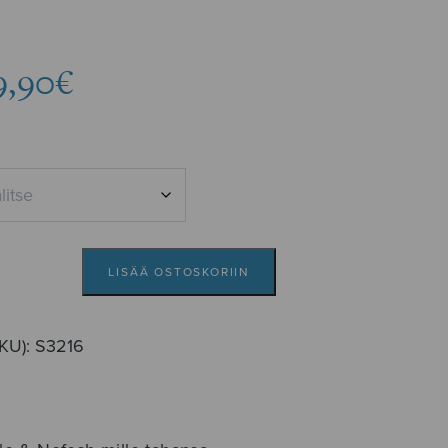
Hintaluokka:
9,90
€
9,60€
-
9,90€
LISÄÄ OSTOSKORIIN
SKU):
S3216