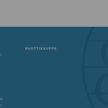
NUOTTIKAUPPA
i
pe
n.