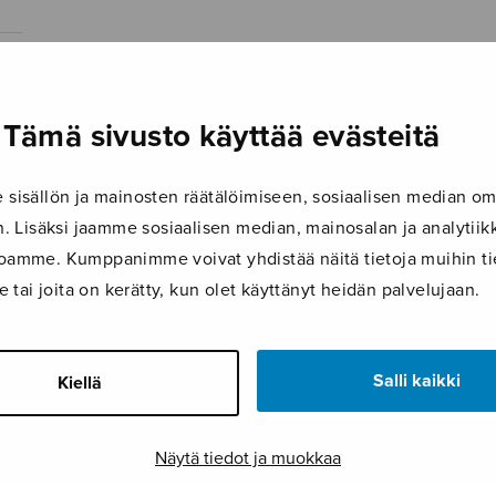
Tämä sivusto käyttää evästeitä
isällön ja mainosten räätälöimiseen, sosiaalisen median om
 Lisäksi jaamme sosiaalisen median, mainosalan ja analyti
ustoamme. Kumppanimme voivat yhdistää näitä tietoja muihin tie
le tai joita on kerätty, kun olet käyttänyt heidän palvelujaan.
Salli kaikki
Kiellä
Näytä tiedot ja muokkaa