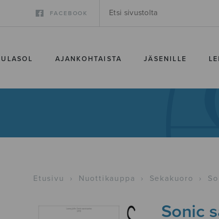
FACEBOOK
SULASOL
AJANKOHTAISTA
JÄSENILLE
LE
Etusivu
›
Nuottikauppa
›
Sekakuoro
›
So
Sonic s