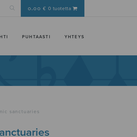
0.00 €
0 tuotetta
HTI
PUHTAASTI
YHTEYS
nic sanctuaries
anctuaries