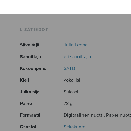
LISÄTIEDOT
Säveltäjä
Julin Leena
Sanoittaja
eri sanoittajia
Kokoonpano
SATB
Kieli
vokaliisi
Julkaisija
Sulasol
Paino
78 g
Formaatti
Digitaalinen nuotti, Paperinuott
Osastot
Sekakuoro