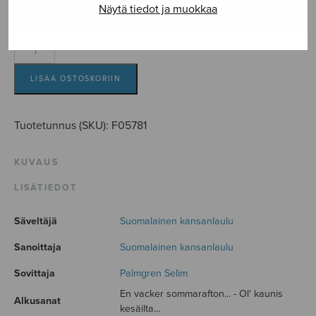
Näytä tiedot ja muokkaa
sov. / arr. Selim Palmgren
Sommarkväll
-
Kesäilta
LISÄÄ OSTOSKORIIN
SATB
määrä
Tuotetunnus (SKU):
F05781
KUVAUS
LISÄTIEDOT
Säveltäjä
Suomalainen kansanlaulu
Sanoittaja
Suomalainen kansanlaulu
Sovittaja
Palmgren Selim
En vacker sommarafton... - Ol' kaunis
Alkusanat
kesäilta...