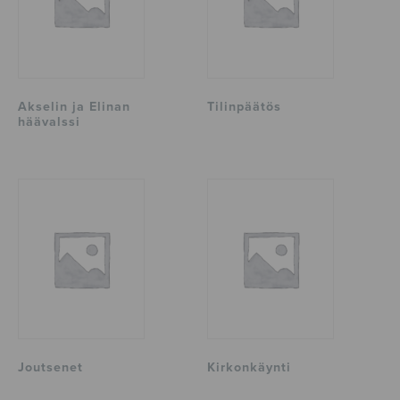
Akselin ja Elinan
Tilinpäätös
häävalssi
Joutsenet
Kirkonkäynti