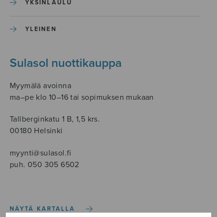
YKSINLAULU
YLEINEN
Sulasol nuottikauppa
Myymälä avoinna
ma–pe klo 10–16 tai sopimuksen mukaan
Tallberginkatu 1 B, 1,5 krs.
00180 Helsinki
myynti@sulasol.fi
puh. 050 305 6502
NÄYTÄ KARTALLA