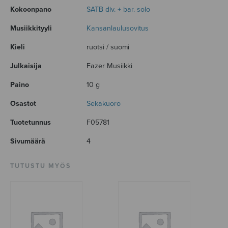
Kokoonpano
SATB div. + bar. solo
Musiikkityyli
Kansanlaulusovitus
Kieli
ruotsi / suomi
Julkaisija
Fazer Musiikki
Paino
10 g
Osastot
Sekakuoro
Tuotetunnus
F05781
Sivumäärä
4
TUTUSTU MYÖS