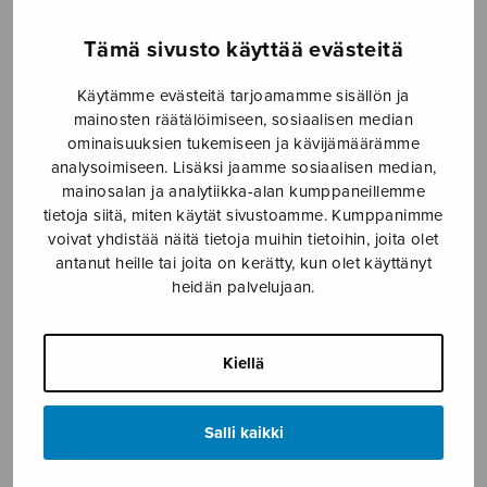
Etusivu
›
Nuottikauppa
›
Sekakuoro
›
Tämä sivusto käyttää evästeitä
Sommarkväll – Kesäilta SATB
Käytämme evästeitä tarjoamamme sisällön ja
mainosten räätälöimiseen, sosiaalisen median
ominaisuuksien tukemiseen ja kävijämäärämme
analysoimiseen. Lisäksi jaamme sosiaalisen median,
mainosalan ja analytiikka-alan kumppaneillemme
tietoja siitä, miten käytät sivustoamme. Kumppanimme
voivat yhdistää näitä tietoja muihin tietoihin, joita olet
antanut heille tai joita on kerätty, kun olet käyttänyt
heidän palvelujaan.
Sommarkväll –
Kesäilta SATB
Kiellä
Suomalainen kansanlaulu
Salli kaikki
3,14
€