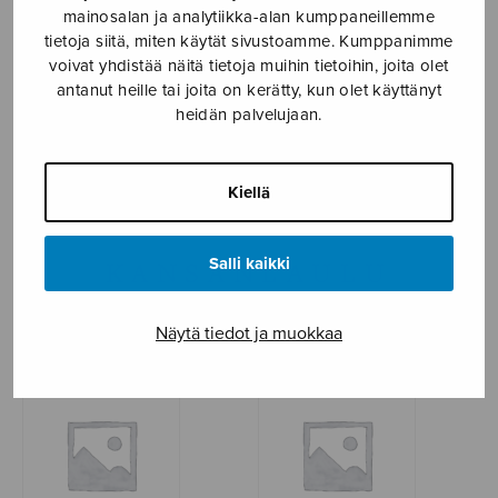
mainosalan ja analytiikka-alan kumppaneillemme
tietoja siitä, miten käytät sivustoamme. Kumppanimme
NÄYTÄ KARTALLA
voivat yhdistää näitä tietoja muihin tietoihin, joita olet
antanut heille tai joita on kerätty, kun olet käyttänyt
Etusivu
›
Sanoittaja
›
Suomalainen kansanlaulu
heidän palvelujaan.
Kiellä
SUOMALAINEN
Salli kaikki
KANSANLAULU
Näytä tiedot ja muokkaa