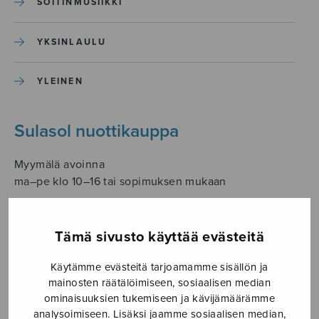
SOITINMUSIIKKI
YKSINLAULU
YLEINEN
Sulasol nuottikauppa
Myymälä avoinna
ma–pe klo 10–16 tai sopimuksen mukaan
Tallberginkatu 1 B, 1,5 krs.
00180 Helsinki
Tämä sivusto käyttää evästeitä
myynti@sulasol.fi
Käytämme evästeitä tarjoamamme sisällön ja
puh. 050 305 6502
mainosten räätälöimiseen, sosiaalisen median
ominaisuuksien tukemiseen ja kävijämäärämme
analysoimiseen. Lisäksi jaamme sosiaalisen median,