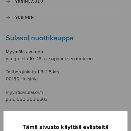
YKSINLAULU
YLEINEN
Sulasol nuottikauppa
Myymälä avoinna
ma–pe klo 10–16 tai sopimuksen mukaan
Tallberginkatu 1 B, 1,5 krs.
00180 Helsinki
myynti@sulasol.fi
puh. 050 305 6502
Tämä sivusto käyttää evästeitä
NÄYTÄ KARTALLA