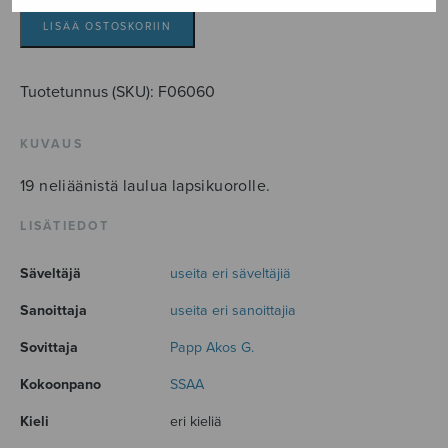
VII
määrä
LISÄÄ OSTOSKORIIN
Tuotetunnus (SKU):
F06060
KUVAUS
19 neliäänistä laulua lapsikuorolle.
LISÄTIEDOT
Säveltäjä
useita eri säveltäjiä
Sanoittaja
useita eri sanoittajia
Sovittaja
Papp Akos G.
Kokoonpano
SSAA
Kieli
eri kieliä