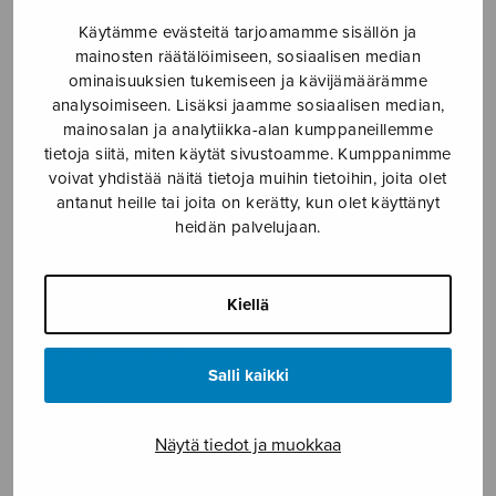
Käytämme evästeitä tarjoamamme sisällön ja
Etusivu
›
Nuottikauppa
›
Diskanttikuoro
›
mainosten räätälöimiseen, sosiaalisen median
Sinikellot VII
ominaisuuksien tukemiseen ja kävijämäärämme
analysoimiseen. Lisäksi jaamme sosiaalisen median,
mainosalan ja analytiikka-alan kumppaneillemme
tietoja siitä, miten käytät sivustoamme. Kumppanimme
voivat yhdistää näitä tietoja muihin tietoihin, joita olet
antanut heille tai joita on kerätty, kun olet käyttänyt
heidän palvelujaan.
Kiellä
Sinikellot VII
useita eri säveltäjiä
Salli kaikki
6,87
€
Näytä tiedot ja muokkaa
Sinikellot