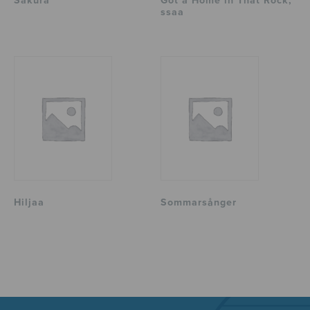
Sakura
Got a Home in That Rock,
ssaa
Hiljaa
Sommarsånger