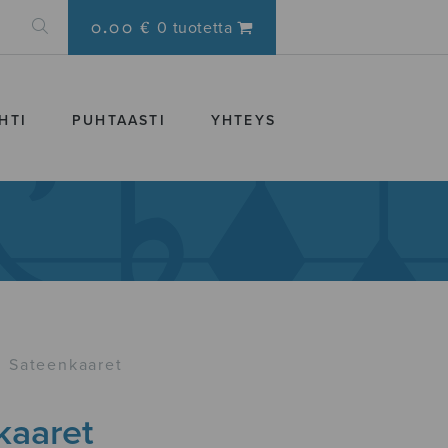
0.00 €
0 tuotetta
HTI
PUHTAASTI
YHTEYS
Sateenkaaret
kaaret