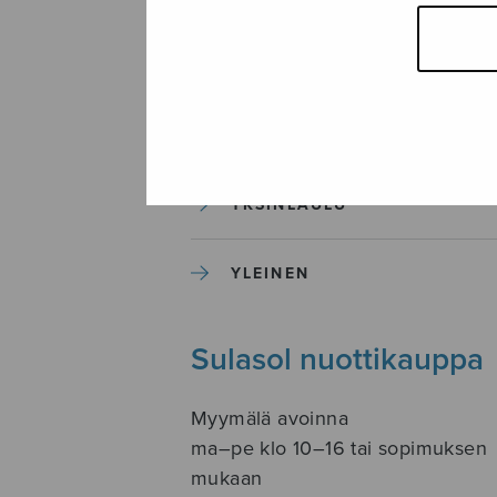
SOITINKOULUT JA OPPAAT
SOITINMUSIIKKI
YKSINLAULU
YLEINEN
Sulasol nuottikauppa
Myymälä avoinna
ma–pe klo 10–16 tai sopimuksen
mukaan