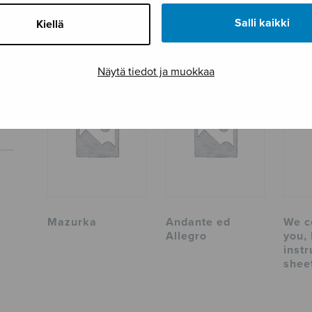
Sivumäärä
40
Salli kaikki
Kiellä
TUTUSTU MYÖS
Näytä tiedot ja muokkaa
Mazurka
Andante ed
We c
Allegro
you, 
inst
shee