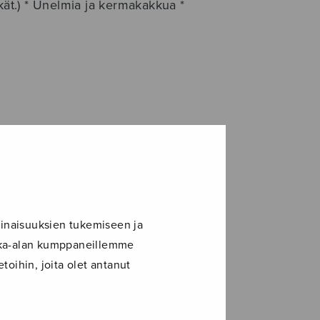
-kät.) * Unelmia ja kermakakkua *
inaisuuksien tukemiseen ja
ikka-alan kumppaneillemme
toihin, joita olet antanut
ikki