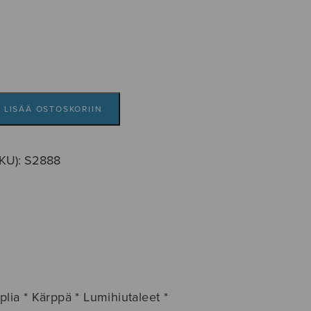
LISÄÄ OSTOSKORIIN
SKU):
S2888
plia * Kärppä * Lumihiutaleet *