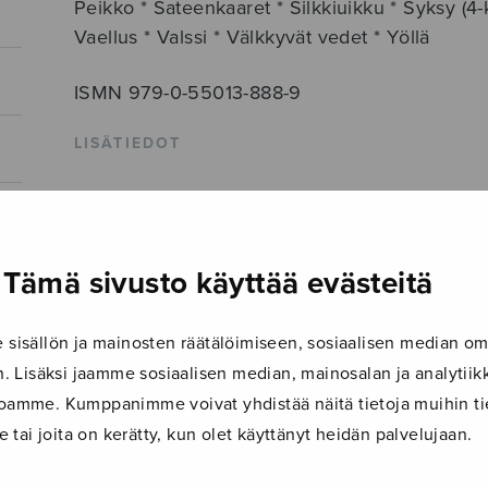
Peikko * Sateenkaaret * Silkkiuikku * Syksy (4
Vaellus * Valssi * Välkkyvät vedet * Yöllä
ISMN 979-0-55013-888-9
LISÄTIEDOT
Säveltäjä
Roine Maiju
Kokoonpano
piano
Tämä sivusto käyttää evästeitä
Musiikkityyli
lastenmusiikki
Julkaisija
Sulasol
isällön ja mainosten räätälöimiseen, sosiaalisen median om
 Lisäksi jaamme sosiaalisen median, mainosalan ja analyti
Paino
145 g
ustoamme. Kumppanimme voivat yhdistää näitä tietoja muihin tie
Osastot
Soitinkoulut ja oppaat
,
Soitinmusi
le tai joita on kerätty, kun olet käyttänyt heidän palvelujaan.
Tuotetunnus
S2888