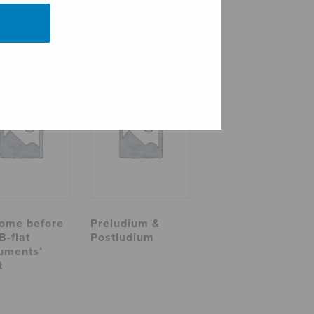
ome before
Preludium &
B-flat
Postludium
ruments’
t