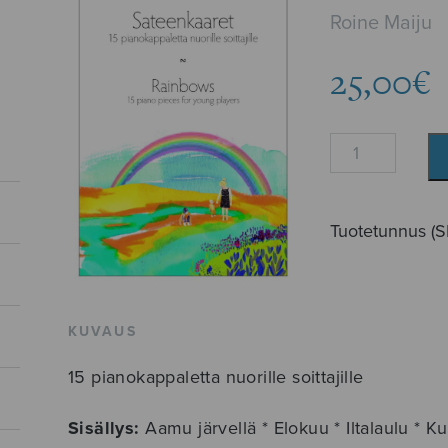
Roine Maiju
25,00
€
Sateenkaaret
määrä
Tuotetunnus (
KUVAUS
15 pianokappaletta nuorille soittajille
Sisällys:
Aamu järvellä * Elokuu * Iltalaulu * Ku