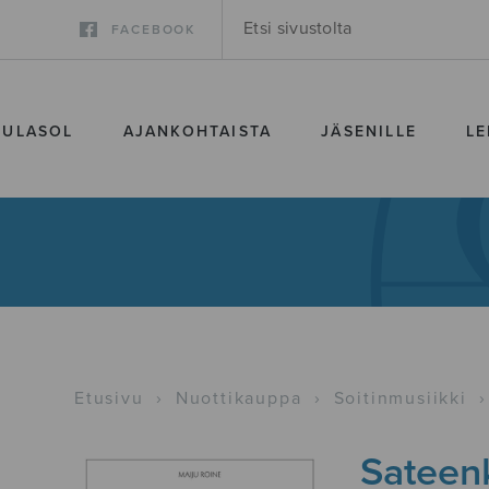
FACEBOOK
SULASOL
AJANKOHTAISTA
JÄSENILLE
LE
Etusivu
›
Nuottikauppa
›
Soitinmusiikki
›
Sateen