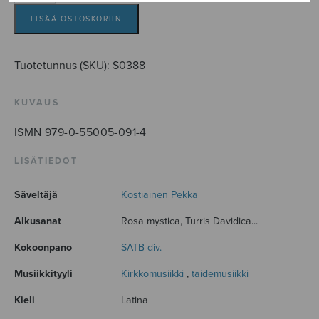
mystica
määrä
LISÄÄ OSTOSKORIIN
Tuotetunnus (SKU):
S0388
KUVAUS
ISMN 979-0-55005-091-4
LISÄTIEDOT
Säveltäjä
Kostiainen Pekka
Alkusanat
Rosa mystica, Turris Davidica...
Kokoonpano
SATB div.
Musiikkityyli
Kirkkomusiikki
,
taidemusiikki
Kieli
Latina