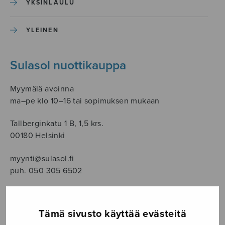
YKSINLAULU
YLEINEN
Sulasol nuottikauppa
Myymälä avoinna
ma–pe klo 10–16 tai sopimuksen mukaan
Tallberginkatu 1 B, 1,5 krs.
00180 Helsinki
myynti@sulasol.fi
puh. 050 305 6502
Tämä sivusto käyttää evästeitä
NÄYTÄ KARTALLA