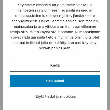
Käytämme evästeitä tarjoamamme sisällön ja
Etusivu
›
Nuottikauppa
›
Sekakuoro
›
Rosa
mainosten räätälöimiseen, sosiaalisen median
mystica
ominaisuuksien tukemiseen ja kävijämäärämme
analysoimiseen. Lisäksi jaamme sosiaalisen median,
mainosalan ja analytiikka-alan kumppaneillemme
tietoja siitä, miten käytät sivustoamme. Kumppanimme
voivat yhdistää näitä tietoja muihin tietoihin, joita olet
antanut heille tai joita on kerätty, kun olet käyttänyt
heidän palvelujaan.
Kiellä
Rosa mystica
Kostiainen Pekka
Salli kaikki
5,25
€
Näytä tiedot ja muokkaa
Rosa