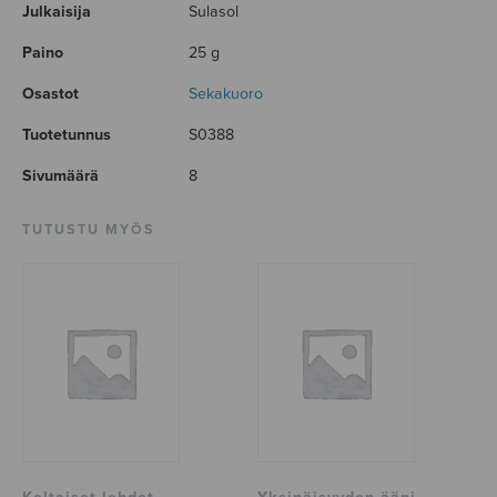
Julkaisija
Sulasol
Paino
25 g
Osastot
Sekakuoro
Tuotetunnus
S0388
Sivumäärä
8
TUTUSTU MYÖS