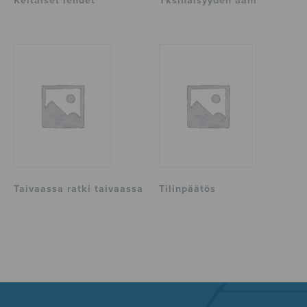
Keltaiset lehdet
Yksinäisyyden ääni
Taivaassa ratki taivaassa
Tilinpäätös