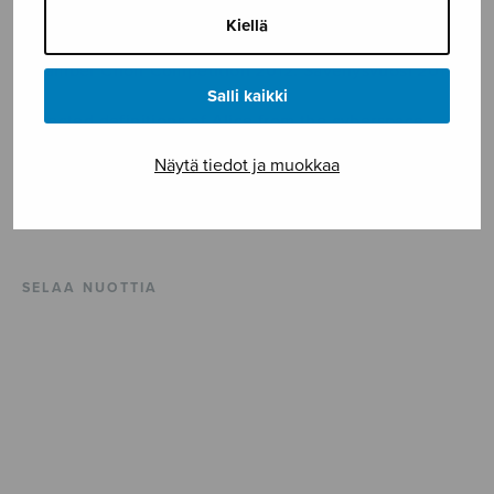
Kiellä
Commissioned by the IV International Harald Andersén
Chamber Choir Competition 2012. Sävellysvuosi 2011.
Salli kaikki
Selected definitions of Alice from the cyberspace.
Näytä tiedot ja muokkaa
ISMN 979-0-55010-713-7
Vaikeusaste ***
SELAA NUOTTIA