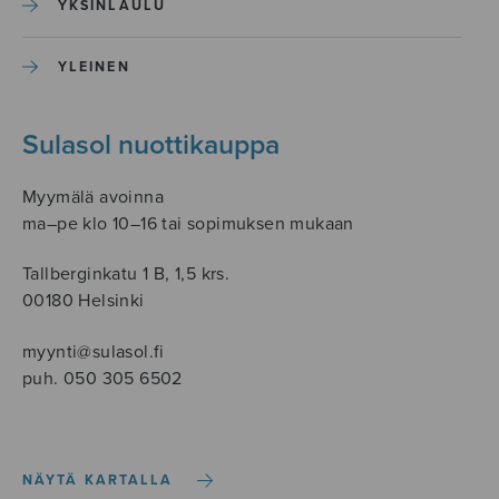
YKSINLAULU
YLEINEN
Sulasol nuottikauppa
Myymälä avoinna
ma–pe klo 10–16 tai sopimuksen mukaan
Tallberginkatu 1 B, 1,5 krs.
00180 Helsinki
myynti@sulasol.fi
puh. 050 305 6502
NÄYTÄ KARTALLA