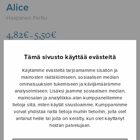
Alice
Haapanen Perttu
Hintaluokka:
4,82
€
5,50
€
–
4,82€
-
5,50€
Tämä sivusto käyttää evästeitä
Formaatti
Käytämme evästeitä tarjoamamme sisällön ja
mainosten räätälöimiseen, sosiaalisen median
ominaisuuksien tukemiseen ja kävijämäärämme
analysoimiseen. Lisäksi jaamme sosiaalisen median,
Readymade
mainosalan ja analytiikka-alan kumppaneillemme
LISÄÄ
Alice
OSTOSKORIIN
tietoja siitä, miten käytät sivustoamme. Kumppanimme
määrä
voivat yhdistää näitä tietoja muihin tietoihin, joita olet
antanut heille tai joita on kerätty, kun olet käyttänyt
Tuotetunnus (SKU):
S1713
heidän palvelujaan.
KUVAUS