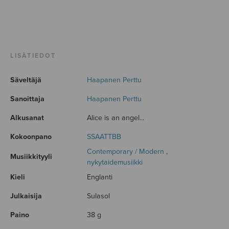
LISÄTIEDOT
Säveltäjä
Haapanen Perttu
Sanoittaja
Haapanen Perttu
Alkusanat
Alice is an angel...
Kokoonpano
SSAATTBB
Contemporary / Modern
,
Musiikkityyli
nykytaidemusiikki
Kieli
Englanti
Julkaisija
Sulasol
Paino
38 g