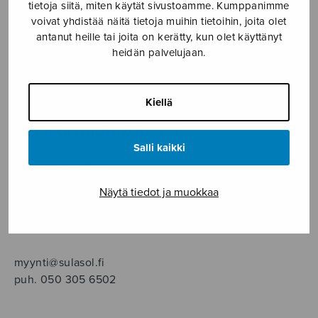
SOITINMUSIIKKI
tietoja siitä, miten käytät sivustoamme. Kumppanimme
voivat yhdistää näitä tietoja muihin tietoihin, joita olet
antanut heille tai joita on kerätty, kun olet käyttänyt
YKSINLAULU
heidän palvelujaan.
YLEINEN
Kiellä
Sulasol nuottikauppa
Salli kaikki
Myymälä avoinna
ma–pe klo 10–16 tai sopimuksen mukaan
Näytä tiedot ja muokkaa
Tallberginkatu 1 B, 1,5 krs.
00180 Helsinki
myynti@sulasol.fi
puh. 050 305 6502