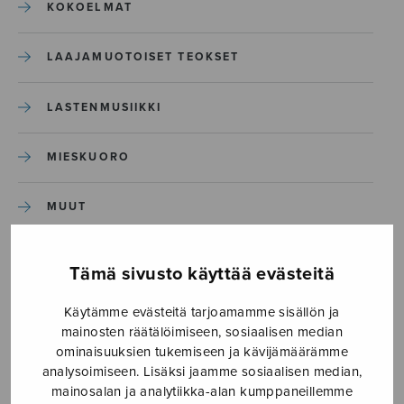
KOKOELMAT
LAAJAMUOTOISET TEOKSET
LASTENMUSIIKKI
MIESKUORO
MUUT
NÄYTTÄMÖTEOKSET
Tämä sivusto käyttää evästeitä
SEKAKUORO
Käytämme evästeitä tarjoamamme sisällön ja
mainosten räätälöimiseen, sosiaalisen median
ominaisuuksien tukemiseen ja kävijämäärämme
SOITINKOULUT JA OPPAAT
analysoimiseen. Lisäksi jaamme sosiaalisen median,
mainosalan ja analytiikka-alan kumppaneillemme