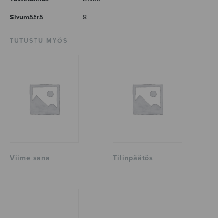
Sivumäärä
8
TUTUSTU MYÖS
Viime sana
Tilinpäätös