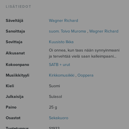
LISÄTIEDOT
Säveltäjä
Wagner Richard
Sanoittaja
suom. Toivo Muroma
,
Wagner Richard
Sovittaja
Kuusisto Ilkka
Oi onnea, kun taas nään synnyinmaani
Alkusanat
ja tervehtää vielä saan kalleimpaani...
Kokoonpano
SATB + urut
Musiikkityyli
Kirkkomusiikki
,
Ooppera
Kieli
Suomi
Julkaisija
Sulasol
Paino
25 g
Osastot
Sekakuoro
Tuotetunnus
S1933