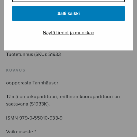
sov. Ilkka Kuusisto
Salli kaikki
Pyhiinvaeltajien
kuoro
Näytä tiedot ja muokkaa
(satb)
LISÄÄ OSTOSKORIIN
määrä
Tuotetunnus (SKU):
S1933
KUVAUS
oopperasta Tannhäuser
Tämä on urkupartituuri, erillinen kuoropartituuri on
saatavana (S1933K).
ISMN 979-0-55010-933-9
Vaikeusaste *