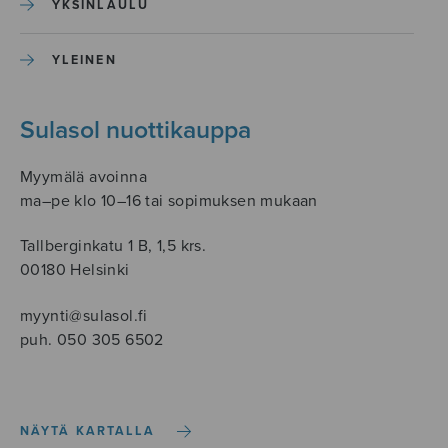
YKSINLAULU
YLEINEN
Sulasol nuottikauppa
Myymälä avoinna
ma–pe klo 10–16 tai sopimuksen mukaan
Tallberginkatu 1 B, 1,5 krs.
00180 Helsinki
myynti@sulasol.fi
puh. 050 305 6502
NÄYTÄ KARTALLA