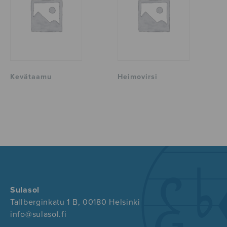
Kevätaamu
Heimovirsi
Sulasol
Tallberginkatu 1 B, 00180 Helsinki
info@sulasol.fi