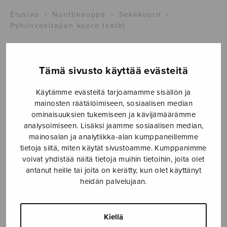
Etusivu
›
Nuottikauppa
›
Sekakuoro
›
Pyhiinvaeltajien kuoro (satb)
Tämä sivusto käyttää evästeitä
Käytämme evästeitä tarjoamamme sisällön ja
mainosten räätälöimiseen, sosiaalisen median
ominaisuuksien tukemiseen ja kävijämäärämme
analysoimiseen. Lisäksi jaamme sosiaalisen median,
mainosalan ja analytiikka-alan kumppaneillemme
Pyhiinvaeltajien
tietoja siitä, miten käytät sivustoamme. Kumppanimme
voivat yhdistää näitä tietoja muihin tietoihin, joita olet
kuoro (satb)
antanut heille tai joita on kerätty, kun olet käyttänyt
Wagner Richard
heidän palvelujaan.
4,30
€
Kiellä