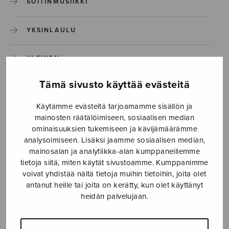
SOITINMUSIIKKI
YKSINLAULU
YLEINEN
Tämä sivusto käyttää evästeitä
Sulasol nuottikauppa
Käytämme evästeitä tarjoamamme sisällön ja
mainosten räätälöimiseen, sosiaalisen median
Myymälä avoinna
ominaisuuksien tukemiseen ja kävijämäärämme
ma–pe klo 10–16 tai sopimuksen mukaan
analysoimiseen. Lisäksi jaamme sosiaalisen median,
mainosalan ja analytiikka-alan kumppaneillemme
Tallberginkatu 1 B, 1,5 krs.
tietoja siitä, miten käytät sivustoamme. Kumppanimme
00180 Helsinki
voivat yhdistää näitä tietoja muihin tietoihin, joita olet
antanut heille tai joita on kerätty, kun olet käyttänyt
myynti@sulasol.fi
heidän palvelujaan.
puh. 050 305 6502