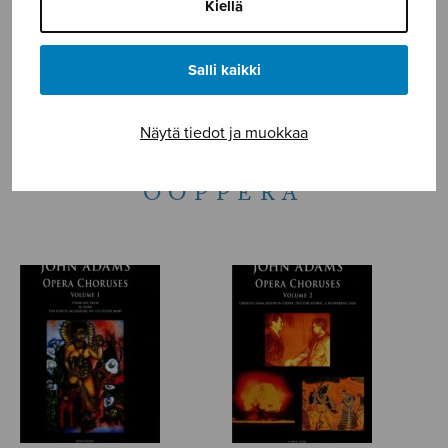
Kiellä
NÄYTÄ KARTALLA
Salli kaikki
Etusivu
›
Musiikkityyli
›
Ooppera
Näytä tiedot ja muokkaa
OOPPERA