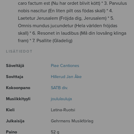
caro factum est (Nu har ordet blivit kött) * 3. Parvulus
nobis nascitur (En liten pilt oss födas skall) * 4.
Laetetur Jerusalem (Fröjda dig, Jerusalem) * 5.
Omnis mundus jucundetur (Hela världen fröjdas
skall) * 6. Resonet in laudibus (Må din lovsång klinga
fram) * 7. Psallite (Gladelig)
LISÄTIEDOT
Säveltäjä
Piae Cantiones
Sovittaja
Hillerud Jan Åke
Kokoonpano
SATB div.
Musiikkityyli
joululauluja
Kieli
Latina-Ruotsi
Julkaisija
Gehrmans Musikförlag
Paino
52 g