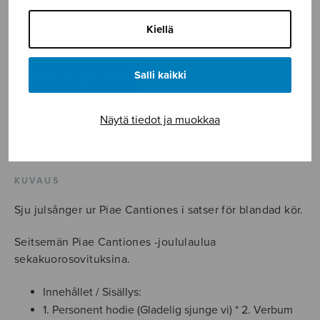
arr. Jan Åke Hillerud
Kiellä
Psallite!
määrä
Salli kaikki
LISÄÄ OSTOSKORIIN
Näytä tiedot ja muokkaa
Tuotetunnus (SKU):
CG6631
Avainsana tuotteelle
Joulu
KUVAUS
Sju julsånger ur Piae Cantiones i satser för blandad kör.
Seitsemän Piae Cantiones -joululaulua
sekakuorosovituksina.
Innehållet / Sisällys:
1. Personent hodie (Gladelig sjunge vi) * 2. Verbum