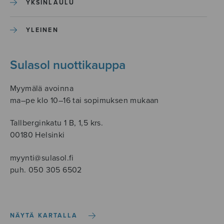
YKSINLAULU
YLEINEN
Sulasol nuottikauppa
Myymälä avoinna
ma–pe klo 10–16 tai sopimuksen mukaan
Tallberginkatu 1 B, 1,5 krs.
00180 Helsinki
myynti@sulasol.fi
puh. 050 305 6502
NÄYTÄ KARTALLA