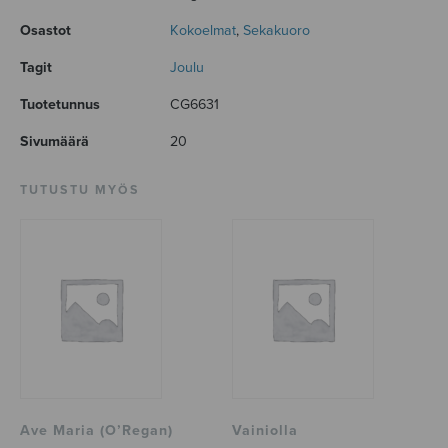
Osastot
Kokoelmat
,
Sekakuoro
Tagit
Joulu
Tuotetunnus
CG6631
Sivumäärä
20
TUTUSTU MYÖS
Ave Maria (O’Regan)
Vainiolla