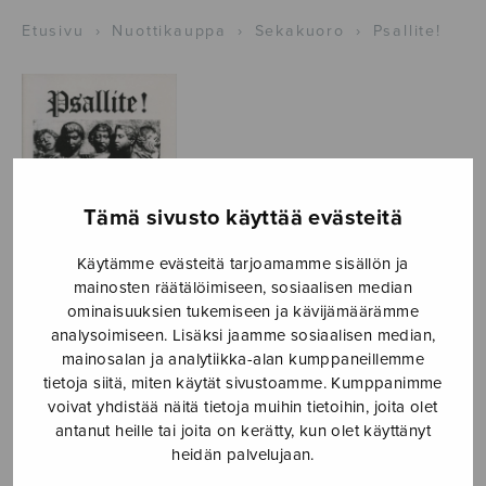
Etusivu
›
Nuottikauppa
›
Sekakuoro
›
Psallite!
Tämä sivusto käyttää evästeitä
Käytämme evästeitä tarjoamamme sisällön ja
mainosten räätälöimiseen, sosiaalisen median
ominaisuuksien tukemiseen ja kävijämäärämme
analysoimiseen. Lisäksi jaamme sosiaalisen median,
Psallite!
mainosalan ja analytiikka-alan kumppaneillemme
tietoja siitä, miten käytät sivustoamme. Kumppanimme
Piae Cantiones
voivat yhdistää näitä tietoja muihin tietoihin, joita olet
antanut heille tai joita on kerätty, kun olet käyttänyt
11,35
€
heidän palvelujaan.