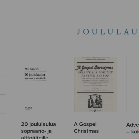
JOULULAU
20 joululaulua
A Gospel
Adven
sopraano- ja
Christmas
– ko
alttoäänille