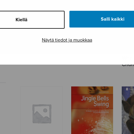
Salli kaikki
Kiellä
Näytä tiedot ja muokkaa
Christmas for
Christmas in Blue
Das 
female voices
Adve
Weih
Chor