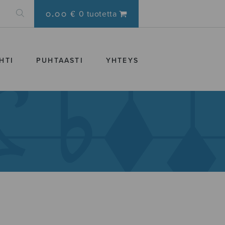
0.00 €
0 tuotetta
HTI
PUHTAASTI
YHTEYS