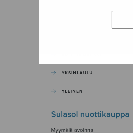
SEKAKUORO
SOITINKOULUT JA OPPAAT
SOITINMUSIIKKI
YKSINLAULU
YLEINEN
Sulasol nuottikauppa
Myymälä avoinna