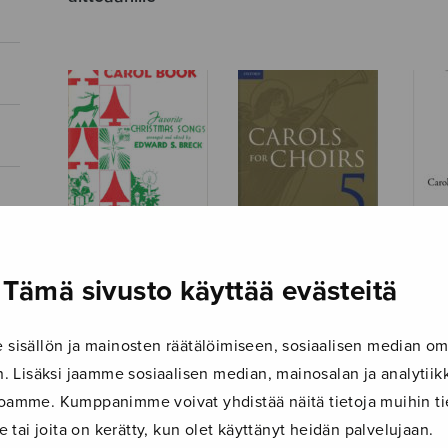
Tämä sivusto käyttää evästeitä
Carl Fischer Carol
Carols for Choirs
Carol
Book
5
Yulet
isällön ja mainosten räätälöimiseen, sosiaalisen median om
 Lisäksi jaamme sosiaalisen median, mainosalan ja analyti
ustoamme. Kumppanimme voivat yhdistää näitä tietoja muihin tie
le tai joita on kerätty, kun olet käyttänyt heidän palvelujaan.