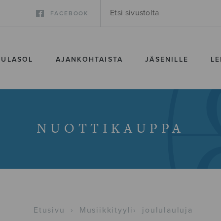
FACEBOOK
SULASOL
AJANKOHTAISTA
JÄSENILLE
LE
NUOTTIKAUPPA
Etusivu
›
Musiikkityyli
›
joululauluja