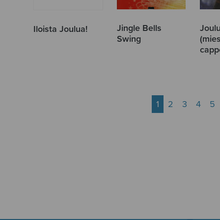
Jingle Bells
Joul
Iloista Joulua!
Swing
(mies
cappe
1
2
3
4
5