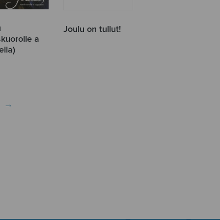
u
Joulu on tullut!
kuorolle a
lla)
→