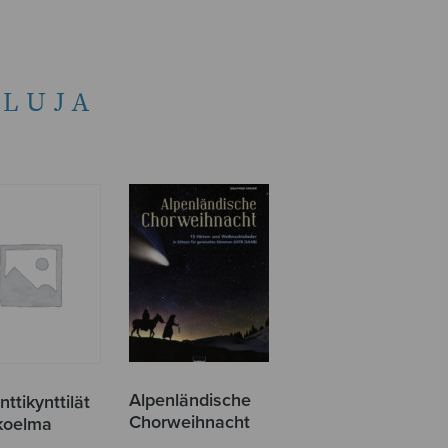
LUJA
Alpenländische
ttikynttilät
Chorweihnacht
koelma