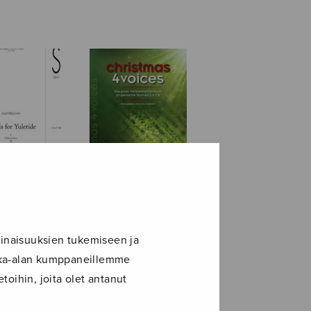
s for
christmas 4
ide
voices
inaisuuksien tukemiseen ja
ikka-alan kumppaneillemme
toihin, joita olet antanut