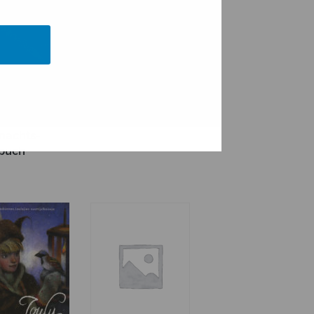
grosse
Erzgebirgisches
nt- und
Chorbuch, Teil 1
nachts-
buch