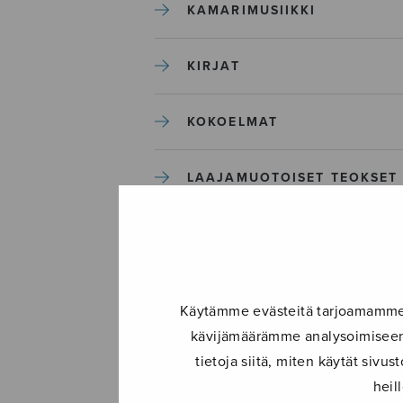
KAMARIMUSIIKKI
KIRJAT
KOKOELMAT
LAAJAMUOTOISET TEOKSET
LASTENMUSIIKKI
MIESKUORO
Käytämme evästeitä tarjoamamme s
kävijämäärämme analysoimiseen.
MUUT
tietoja siitä, miten käytät siv
heil
NÄYTTÄMÖTEOKSET