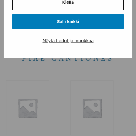
Kiellä
NÄYTÄ KARTALLA
Salli kaikki
Etusivu
›
Säveltäjä
›
Piae Cantiones
Näytä tiedot ja muokkaa
PIAE CANTIONES