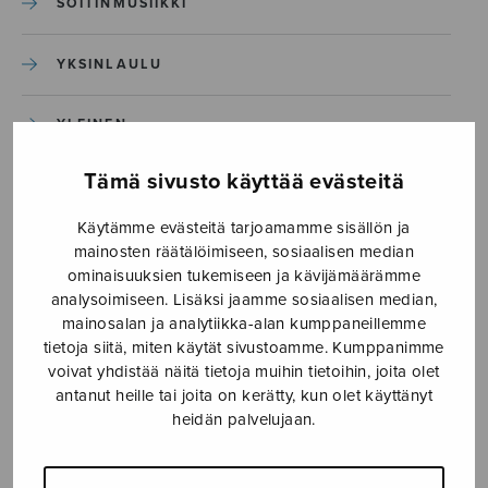
SOITINMUSIIKKI
YKSINLAULU
YLEINEN
Tämä sivusto käyttää evästeitä
Sulasol nuottikauppa
Käytämme evästeitä tarjoamamme sisällön ja
Myymälä avoinna
mainosten räätälöimiseen, sosiaalisen median
ominaisuuksien tukemiseen ja kävijämäärämme
ma–pe klo 10–16 tai sopimuksen mukaan
analysoimiseen. Lisäksi jaamme sosiaalisen median,
mainosalan ja analytiikka-alan kumppaneillemme
Tallberginkatu 1 B, 1,5 krs.
tietoja siitä, miten käytät sivustoamme. Kumppanimme
00180 Helsinki
voivat yhdistää näitä tietoja muihin tietoihin, joita olet
antanut heille tai joita on kerätty, kun olet käyttänyt
myynti@sulasol.fi
heidän palvelujaan.
puh. 050 305 6502