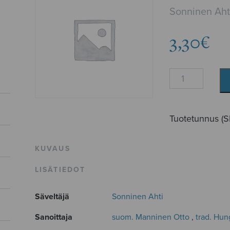
Sonninen Aht
3,30
€
Pelkuri
määrä
Tuotetunnus (
KUVAUS
LISÄTIEDOT
Säveltäjä
Sonninen Ahti
Sanoittaja
suom. Manninen Otto
,
trad. Hun