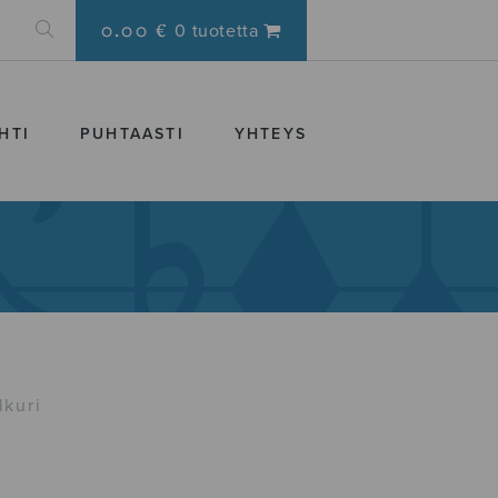
0.00 €
0 tuotetta
HTI
PUHTAASTI
YHTEYS
lkuri