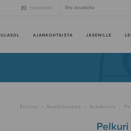
FACEBOOK
SULASOL
AJANKOHTAISTA
JÄSENILLE
LE
Etusivu
›
Nuottikauppa
›
Sekakuoro
›
Pe
Pelkuri