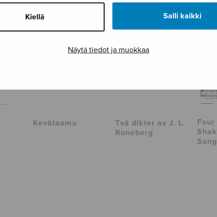
TUTUSTU MYÖS
Salli kaikki
Kiellä
Näytä tiedot ja muokkaa
Four
Kevätaamu
Två dikter av J. L.
Shak
Runeberg
Song