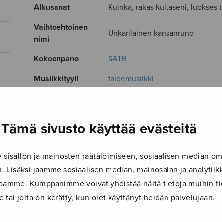
Alkusanat
Kuinka, rakas kultaseni, luokses tu
Vaihtoehtoinen
Unkarilainen kansanruno
nimi
Kokoonpano
SATB
Musiikkityyli
taidemusiikki
Kieli
Suomi
Julkaisija
Sulasol
Tämä sivusto käyttää evästeitä
Paino
7 g
isällön ja mainosten räätälöimiseen, sosiaalisen median om
Osastot
Sekakuoro
 Lisäksi jaamme sosiaalisen median, mainosalan ja analyti
Tuotetunnus
S0032
ustoamme. Kumppanimme voivat yhdistää näitä tietoja muihin tie
le tai joita on kerätty, kun olet käyttänyt heidän palvelujaan.
Sivumäärä
4