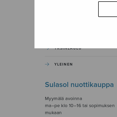
SOITINKOULUT JA OPPAAT
SOITINMUSIIKKI
YKSINLAULU
YLEINEN
Sulasol nuottikauppa
Myymälä avoinna
ma–pe klo 10–16 tai sopimuksen
mukaan