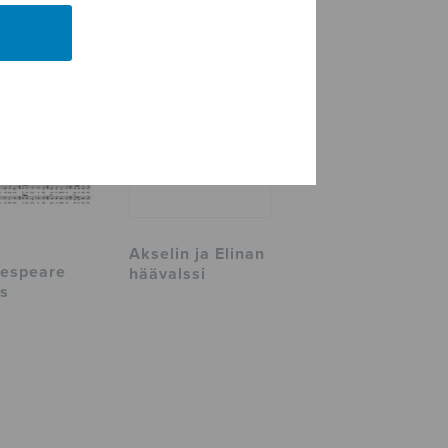
Akselin ja Elinan
espeare
häävalssi
s