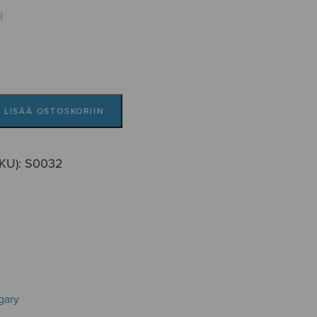
i
LISÄÄ OSTOSKORIIN
SKU):
S0032
gary