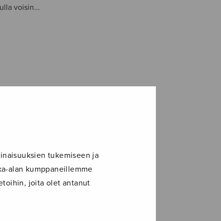
lla voisin...
inaisuuksien tukemiseen ja
ikka-alan kumppaneillemme
toihin, joita olet antanut