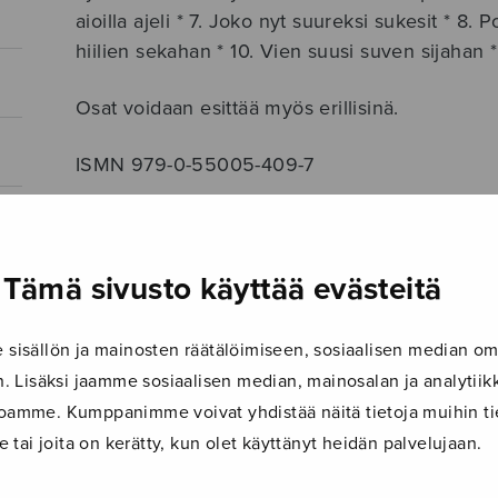
aioilla ajeli * 7. Joko nyt suureksi sukesit * 8.
hiilien sekahan * 10. Vien suusi suven sijahan 
Osat voidaan esittää myös erillisinä.
ISMN 979-0-55005-409-7
LISÄTIEDOT
Säveltäjä
Kostiainen Pekka
Tämä sivusto käyttää evästeitä
Sanoittaja
Kalevala
isällön ja mainosten räätälöimiseen, sosiaalisen median om
Alkusanat
Pakkanen pahansukuinen...
 Lisäksi jaamme sosiaalisen median, mainosalan ja analyti
Kieli
Suomi
ustoamme. Kumppanimme voivat yhdistää näitä tietoja muihin tie
le tai joita on kerätty, kun olet käyttänyt heidän palvelujaan.
Julkaisija
Sulasol
Paino
74 g