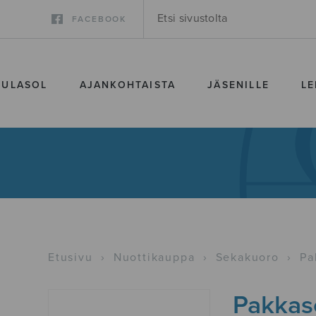
FACEBOOK
SULASOL
AJANKOHTAISTA
JÄSENILLE
LE
Etusivu
›
Nuottikauppa
›
Sekakuoro
›
Pa
Pakkas