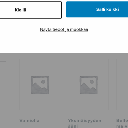
Salli kaikki
Kiellä
Osastot
Mieskuoro
,
Sekakuoro
Tuotetunnus
S0187
Näytä tiedot ja muokkaa
Sivumäärä
24
TUTUSTU MYÖS
Vainiolla
Yksinäisyyden
Belle
ääni
ma v