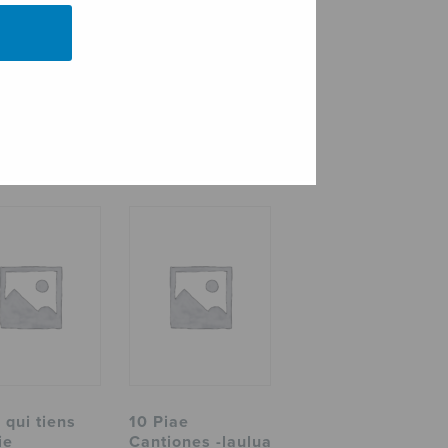
 qui tiens
10 Piae
ie
Cantiones -laulua