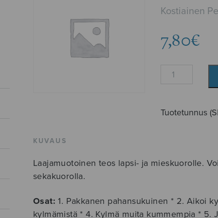
Kostiainen P
7,80
€
Pakkasen
luku
määrä
Tuotetunnus (
KUVAUS
Laajamuotoinen teos lapsi- ja mieskuorolle. Vo
sekakuorolla.
Osat:
1. Pakkanen pahansukuinen * 2. Aikoi kylm
kylmämistä * 4. Kylmä muita kummempia * 5. Jo