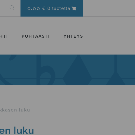
0.00 €
0 tuotetta
HTI
PUHTAASTI
YHTEYS
kkasen luku
en luku