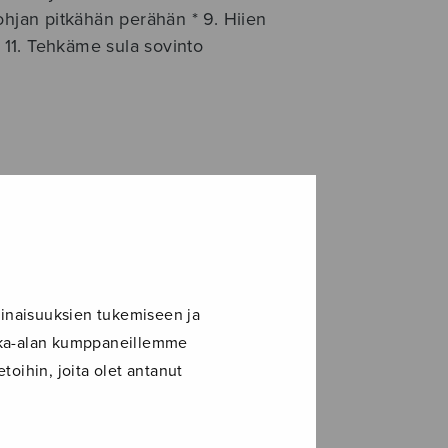
 Pohjan pitkähän perähän * 9. Hiien
* 11. Tehkäme sula sovinto
inaisuuksien tukemiseen ja
ikka-alan kumppaneillemme
toihin, joita olet antanut