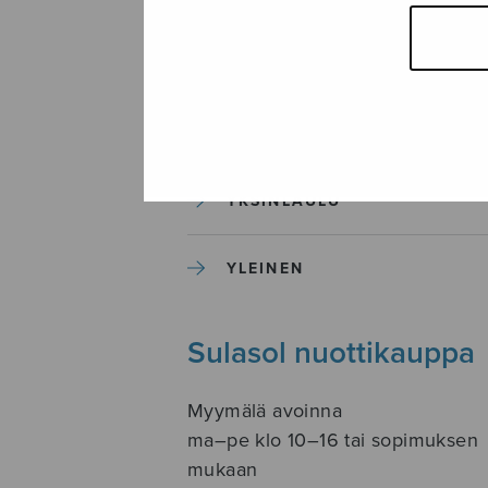
SOITINKOULUT JA OPPAAT
SOITINMUSIIKKI
YKSINLAULU
YLEINEN
Sulasol nuottikauppa
Myymälä avoinna
ma–pe klo 10–16 tai sopimuksen
mukaan