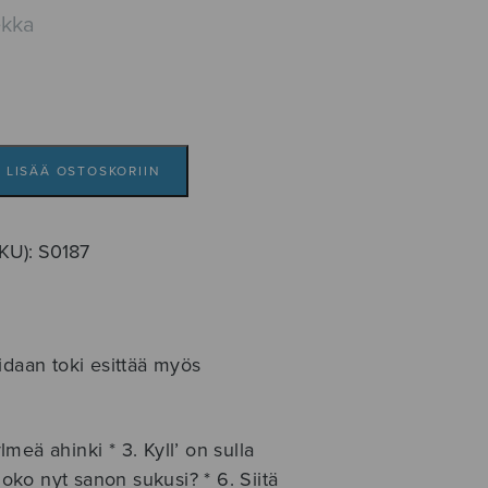
ekka
LISÄÄ OSTOSKORIIN
SKU):
S0187
idaan toki esittää myös
eä ahinki * 3. Kyll’ on sulla
ko nyt sanon sukusi? * 6. Siitä