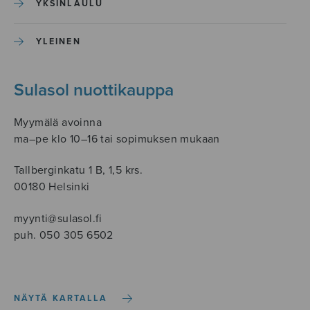
YKSINLAULU
YLEINEN
Sulasol nuottikauppa
Myymälä avoinna
ma–pe klo 10–16 tai sopimuksen mukaan
Tallberginkatu 1 B, 1,5 krs.
00180 Helsinki
myynti@sulasol.fi
puh. 050 305 6502
NÄYTÄ KARTALLA