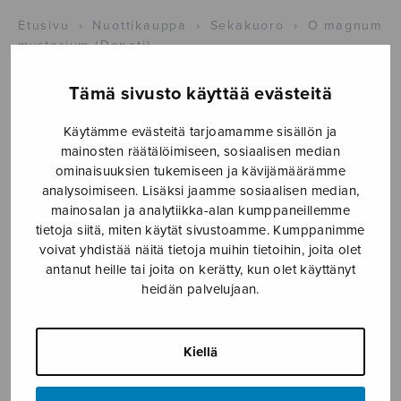
Etusivu
›
Nuottikauppa
›
Sekakuoro
›
O magnum
mysterium (Donati)
Tämä sivusto käyttää evästeitä
Käytämme evästeitä tarjoamamme sisällön ja
mainosten räätälöimiseen, sosiaalisen median
ominaisuuksien tukemiseen ja kävijämäärämme
analysoimiseen. Lisäksi jaamme sosiaalisen median,
mainosalan ja analytiikka-alan kumppaneillemme
tietoja siitä, miten käytät sivustoamme. Kumppanimme
O magnum
voivat yhdistää näitä tietoja muihin tietoihin, joita olet
antanut heille tai joita on kerätty, kun olet käyttänyt
mysterium
heidän palvelujaan.
(Donati)
Kiellä
Donati Lorenzo