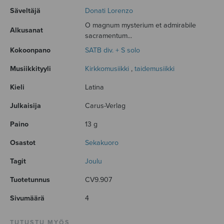
Säveltäjä
Donati Lorenzo
O magnum mysterium et admirabile
Alkusanat
sacramentum...
Kokoonpano
SATB div. + S solo
Musiikkityyli
Kirkkomusiikki
,
taidemusiikki
Kieli
Latina
Julkaisija
Carus-Verlag
Paino
13 g
Osastot
Sekakuoro
Tagit
Joulu
Tuotetunnus
CV9.907
Sivumäärä
4
TUTUSTU MYÖS