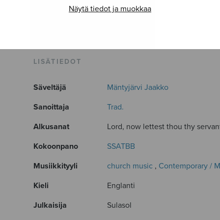
Näytä tiedot ja muokkaa
LISÄTIEDOT
Säveltäjä
Mäntyjärvi Jaakko
Sanoittaja
Trad.
Alkusanat
Lord, now lettest thou thy servan
Kokoonpano
SSATBB
Musiikkityyli
church music
,
Contemporary / 
Kieli
Englanti
Julkaisija
Sulasol