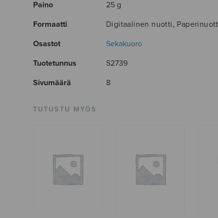
Paino
25 g
Formaatti
Digitaalinen nuotti, Paperinuott
Osastot
Sekakuoro
Tuotetunnus
S2739
Sivumäärä
8
TUTUSTU MYÖS