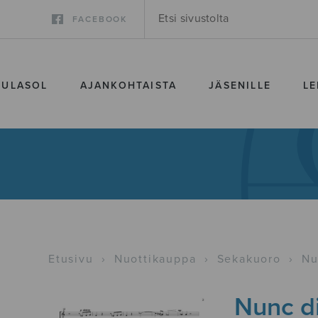
FACEBOOK
SULASOL
AJANKOHTAISTA
JÄSENILLE
LE
Etusivu
›
Nuottikauppa
›
Sekakuoro
›
Nu
Nunc di