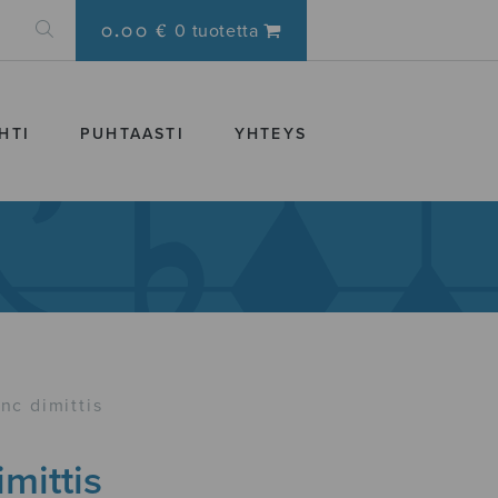
0.00 €
0 tuotetta
HTI
PUHTAASTI
YHTEYS
nc dimittis
mittis