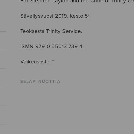
For Stephen Layton and the Choir of Trinity C
Sävellysvuosi 2019. Kesto 5′
Teoksesta Trinity Service.
ISMN 979-0-55013-739-4
Vaikeusaste **
SELAA NUOTTIA