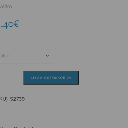
aakko
Hintaluokka:
,40
€
5,62€
-
6,40€
LISÄÄ OSTOSKORIIN
SKU):
S2739