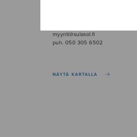
Tallberginkatu 1 B, 1,5 krs.
00180 Helsinki
myynti@sulasol.fi
puh. 050 305 6502
NÄYTÄ KARTALLA