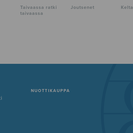
Taivaassa ratki
Joutsenet
Kelta
taivaassa
NUOTTIKAUPPA
i