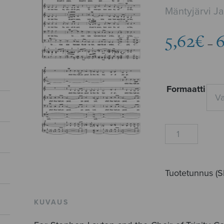
Mäntyjärvi J
5,62
€
6
–
Formaatti
Nunc
dimittis
määrä
Tuotetunnus (
KUVAUS