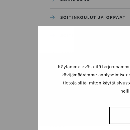
SOITINKOULUT JA OPPAAT
SOITINMUSIIKKI
YKSINLAULU
Käytämme evästeitä tarjoamamme s
YLEINEN
kävijämäärämme analysoimiseen.
tietoja siitä, miten käytät siv
heil
Sulasol nuottikauppa
Myymälä avoinna
ma–pe klo 10–16 tai sopimuksen
mukaan