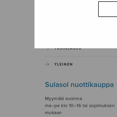
SOITINKOULUT JA OPPAAT
SOITINMUSIIKKI
YKSINLAULU
YLEINEN
Sulasol nuottikauppa
Myymälä avoinna
ma–pe klo 10–16 tai sopimuksen
mukaan