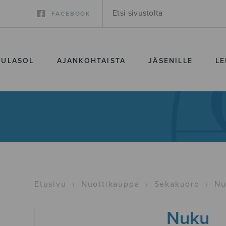
FACEBOOK
SULASOL
AJANKOHTAISTA
JÄSENILLE
LE
Etusivu
›
Nuottikauppa
›
Sekakuoro
›
Nu
Nuku