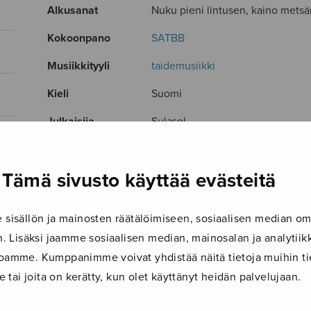
Alkusanat
Nuku pieni lintusen, kaino met
Kokoonpano
SATBB
Musiikkityyli
taidemusiikki
Kieli
Suomi
Julkaisija
Sulasol
Paino
13 g
Tämä sivusto käyttää evästeitä
Osastot
Sekakuoro
Tuotetunnus
S0038
isällön ja mainosten räätälöimiseen, sosiaalisen median om
Sivumäärä
4
 Lisäksi jaamme sosiaalisen median, mainosalan ja analyti
ustoamme. Kumppanimme voivat yhdistää näitä tietoja muihin tie
TUTUSTU MYÖS
le tai joita on kerätty, kun olet käyttänyt heidän palvelujaan.