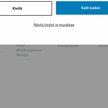
Salli kaikki
Kiellä
Näytä tiedot ja muokkaa
Four
Tilinpäätös
Vaini
Shakespeare
Songs