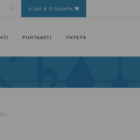
0.00 €
0 tuotetta
HTI
PUHTAASTI
YHTEYS
ku