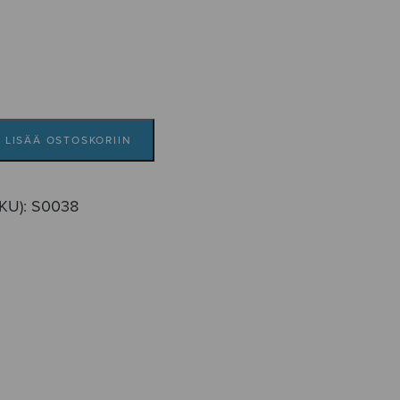
LISÄÄ OSTOSKORIIN
SKU):
S0038