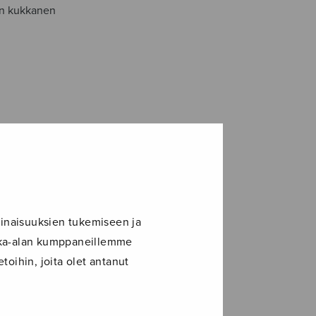
sän kukkanen
inaisuuksien tukemiseen ja
ikka-alan kumppaneillemme
toihin, joita olet antanut