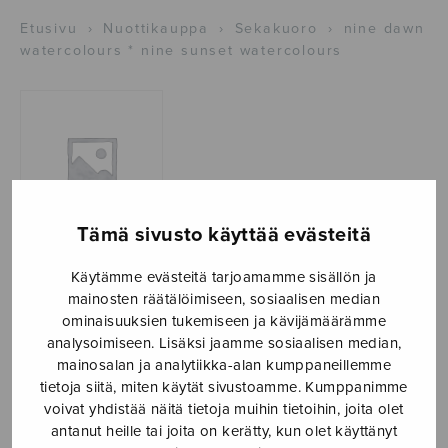
Etusivu
›
Nuottikauppa
›
Sekakuoro
›
nine dawn
watercolours * nine sunset watercolours
Tämä sivusto käyttää evästeitä
nine dawn
Käytämme evästeitä tarjoamamme sisällön ja
mainosten räätälöimiseen, sosiaalisen median
watercolours *
ominaisuuksien tukemiseen ja kävijämäärämme
analysoimiseen. Lisäksi jaamme sosiaalisen median,
nine sunset
mainosalan ja analytiikka-alan kumppaneillemme
tietoja siitä, miten käytät sivustoamme. Kumppanimme
watercolours
voivat yhdistää näitä tietoja muihin tietoihin, joita olet
antanut heille tai joita on kerätty, kun olet käyttänyt
Mäntyjärvi Jaakko