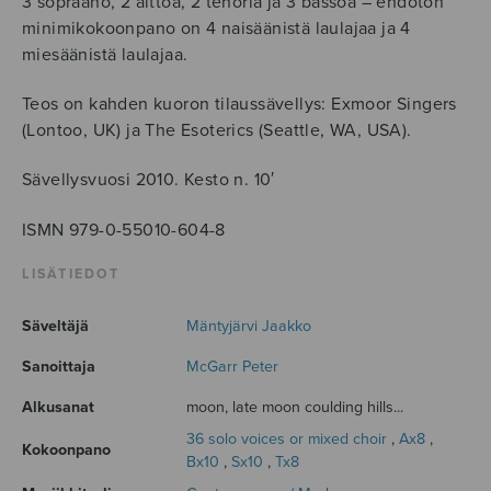
3 sopraano, 2 alttoa, 2 tenoria ja 3 bassoa – ehdoton
minimikokoonpano on 4 naisäänistä laulajaa ja 4
miesäänistä laulajaa.
Teos on kahden kuoron tilaussävellys: Exmoor Singers
(Lontoo, UK) ja The Esoterics (Seattle, WA, USA).
Sävellysvuosi 2010. Kesto n. 10′
ISMN 979-0-55010-604-8
LISÄTIEDOT
Säveltäjä
Mäntyjärvi Jaakko
Sanoittaja
McGarr Peter
Alkusanat
moon, late moon coulding hills...
36 solo voices or mixed choir
,
Ax8
,
Kokoonpano
Bx10
,
Sx10
,
Tx8