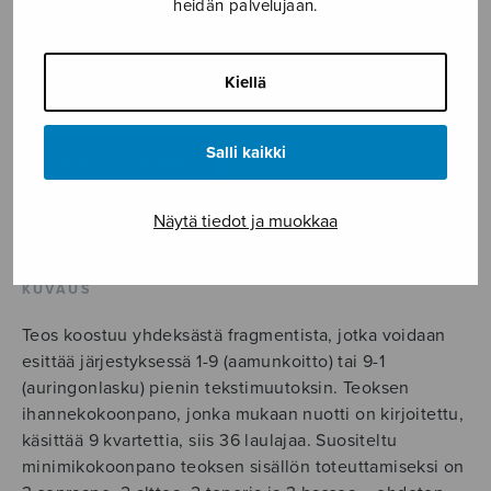
heidän palvelujaan.
7,90
€
Kiellä
nine
dawn
Salli kaikki
watercolours
LISÄÄ OSTOSKORIIN
*
nine
Näytä tiedot ja muokkaa
Tuotetunnus (SKU):
S1604
sunset
watercolours
KUVAUS
määrä
Teos koostuu yhdeksästä fragmentista, jotka voidaan
esittää järjestyksessä 1-9 (aamunkoitto) tai 9-1
(auringonlasku) pienin tekstimuutoksin. Teoksen
ihannekokoonpano, jonka mukaan nuotti on kirjoitettu,
käsittää 9 kvartettia, siis 36 laulajaa. Suositeltu
minimikokoonpano teoksen sisällön toteuttamiseksi on