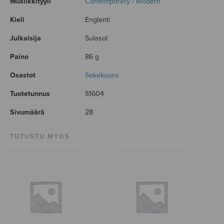
Musiikkityyli
Contemporary / Modern
Kieli
Englanti
Julkaisija
Sulasol
Paino
86 g
Osastot
Sekakuoro
Tuotetunnus
S1604
Sivumäärä
28
TUTUSTU MYÖS