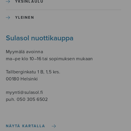
YKSINLAULU
YLEINEN
Sulasol nuottikauppa
Myymälä avoinna
ma–pe klo 10–16 tai sopimuksen mukaan
Tallberginkatu 1 B, 1,5 krs.
00180 Helsinki
myynti@sulasol.fi
puh. 050 305 6502
NÄYTÄ KARTALLA