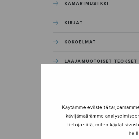
KAMARIMUSIIKKI
KIRJAT
KOKOELMAT
LAAJAMUOTOISET TEOKSET
LASTENMUSIIKKI
MIESKUORO
Käytämme evästeitä tarjoamamme s
kävijämäärämme analysoimiseen.
MUUT
tietoja siitä, miten käytät siv
heil
NÄYTTÄMÖTEOKSET