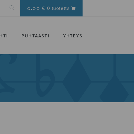
0.00 €
0 tuotetta
HTI
PUHTAASTI
YHTEYS