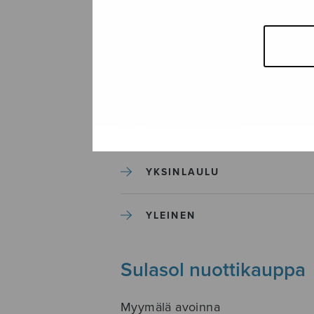
SEKAKUORO
SOITINKOULUT JA OPPAAT
SOITINMUSIIKKI
YKSINLAULU
YLEINEN
Sulasol nuottikauppa
Myymälä avoinna