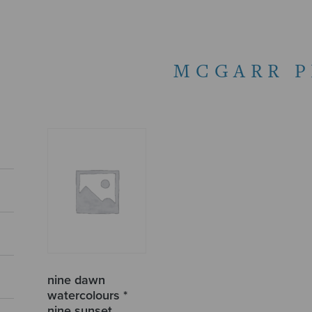
MCGARR P
nine dawn
watercolours *
nine sunset