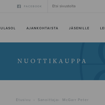
FACEBOOK
SULASOL
AJANKOHTAISTA
JÄSENILLE
LE
NUOTTIKAUPPA
Etusivu
›
Sanoittaja
›
McGarr Peter