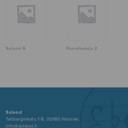
Sulasoi 6
Kuorolauluja 2
Sulasol
Tallberginkatu 1 B, 00180 Helsinki
info@sulasol.fi