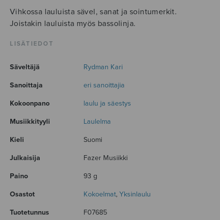
Vihkossa lauluista sävel, sanat ja sointumerkit.
Joistakin lauluista myös bassolinja.
LISÄTIEDOT
Säveltäjä
Rydman Kari
Sanoittaja
eri sanoittajia
Kokoonpano
laulu ja säestys
Musiikkityyli
Laulelma
Kieli
Suomi
Julkaisija
Fazer Musiikki
Paino
93 g
Osastot
Kokoelmat
,
Yksinlaulu
Tuotetunnus
F07685