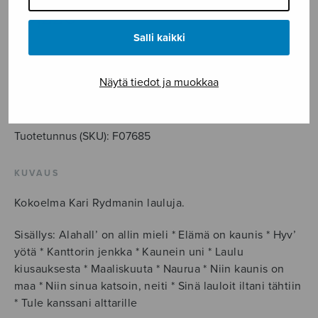
10,22
€
Salli kaikki
Niin
kaunis
Näytä tiedot ja muokkaa
on
LISÄÄ OSTOSKORIIN
maa,
kokoelma
Tuotetunnus (SKU):
F07685
määrä
KUVAUS
Kokoelma Kari Rydmanin lauluja.
Sisällys: Alahall’ on allin mieli * Elämä on kaunis * Hyv’
yötä * Kanttorin jenkka * Kaunein uni * Laulu
kiusauksesta * Maaliskuuta * Naurua * Niin kaunis on
maa * Niin sinua katsoin, neiti * Sinä lauloit iltani tähtiin
* Tule kanssani alttarille