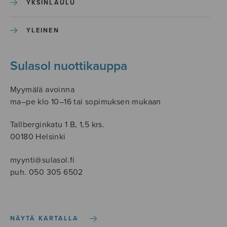
YKSINLAULU
YLEINEN
Sulasol nuottikauppa
Myymälä avoinna
ma–pe klo 10–16 tai sopimuksen mukaan
Tallberginkatu 1 B, 1,5 krs.
00180 Helsinki
myynti@sulasol.fi
puh. 050 305 6502
NÄYTÄ KARTALLA