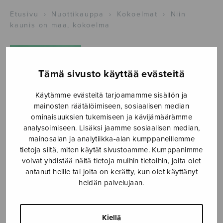
Etusivu
›
Nuottikauppa
›
Kokoelmat
›
Niin
kaunis on maa, kokoelma
Tämä sivusto käyttää evästeitä
Käytämme evästeitä tarjoamamme sisällön ja
mainosten räätälöimiseen, sosiaalisen median
ominaisuuksien tukemiseen ja kävijämäärämme
analysoimiseen. Lisäksi jaamme sosiaalisen median,
mainosalan ja analytiikka-alan kumppaneillemme
tietoja siitä, miten käytät sivustoamme. Kumppanimme
voivat yhdistää näitä tietoja muihin tietoihin, joita olet
Niin kaunis on
antanut heille tai joita on kerätty, kun olet käyttänyt
heidän palvelujaan.
maa, kokoelma
Rydman Kari
Kiellä