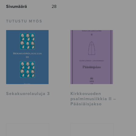
Sivumäärä
28
TUTUSTU MYÖS
Sekakuorolauluja 3
Kirkkovuoden
psalmimusiikkia II –
Pääsiäisjakso