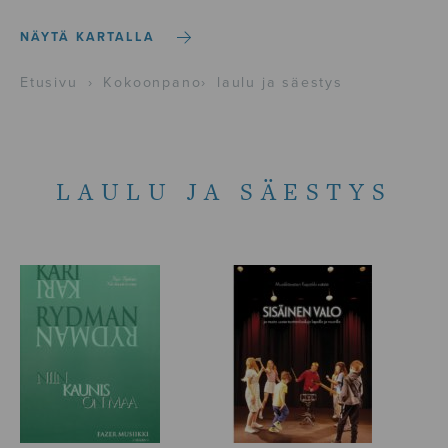
NÄYTÄ KARTALLA
Etusivu
›
Kokoonpano
›
laulu ja säestys
LAULU JA SÄESTYS