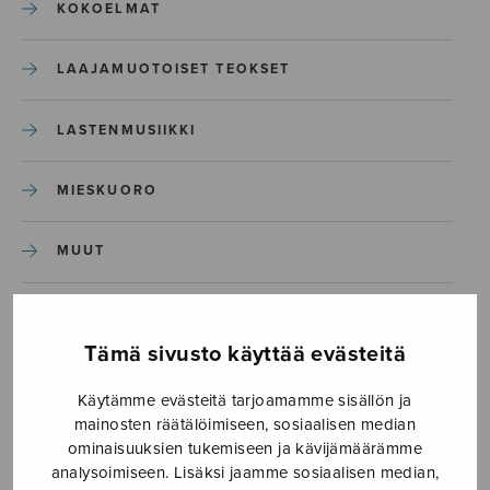
KOKOELMAT
LAAJAMUOTOISET TEOKSET
LASTENMUSIIKKI
MIESKUORO
MUUT
NÄYTTÄMÖTEOKSET
Tämä sivusto käyttää evästeitä
SEKAKUORO
Käytämme evästeitä tarjoamamme sisällön ja
mainosten räätälöimiseen, sosiaalisen median
SOITINKOULUT JA OPPAAT
ominaisuuksien tukemiseen ja kävijämäärämme
analysoimiseen. Lisäksi jaamme sosiaalisen median,