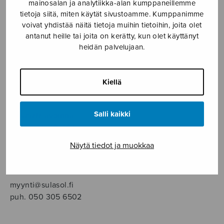
SOITINMUSIIKKI
mainosalan ja analytiikka-alan kumppaneillemme
tietoja siitä, miten käytät sivustoamme. Kumppanimme
voivat yhdistää näitä tietoja muihin tietoihin, joita olet
YKSINLAULU
antanut heille tai joita on kerätty, kun olet käyttänyt
heidän palvelujaan.
YLEINEN
Kiellä
Sulasol nuottikauppa
Salli kaikki
Myymälä avoinna
ma–pe klo 10–16 tai sopimuksen mukaan
Näytä tiedot ja muokkaa
Tallberginkatu 1 B, 1,5 krs.
00180 Helsinki
myynti@sulasol.fi
puh. 050 305 6502