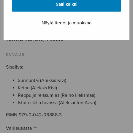
Salli kaikki
Neljä
laulua
mieskuorolle
LISÄÄ OSTOSKORIIN
Näytä tiedot ja muokkaa
määrä
Tuotetunnus (SKU):
F08888
KUVAUS
Sisällys:
Sunnuntai (Aleksis Kivi)
Keinu (Aleksis Kivi)
Reppu ja reissumies (Reino Helismaa)
Istuin illalla tuvassa (Aleksanteri Aava)
ISMN 979-0-042-08888-3
Vaikeusaste **