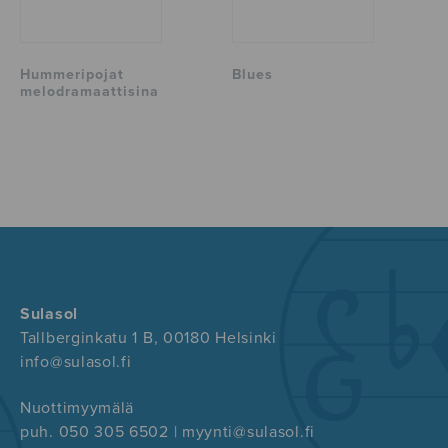
Hummeripojat
Blues
melodramaattisina
Sulasol
Tallberginkatu 1 B, 00180 Helsinki
info@sulasol.fi
Nuottimyymälä
puh. 050 305 6502 | myynti@sulasol.fi