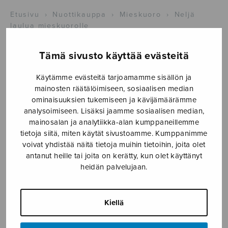
Etusivu
›
Nuottikauppa
›
Mieskuoro
›
Neljä
laulua mieskuorolle
Tämä sivusto käyttää evästeitä
Käytämme evästeitä tarjoamamme sisällön ja
mainosten räätälöimiseen, sosiaalisen median
ominaisuuksien tukemiseen ja kävijämäärämme
analysoimiseen. Lisäksi jaamme sosiaalisen median,
mainosalan ja analytiikka-alan kumppaneillemme
tietoja siitä, miten käytät sivustoamme. Kumppanimme
Neljä laulua
voivat yhdistää näitä tietoja muihin tietoihin, joita olet
antanut heille tai joita on kerätty, kun olet käyttänyt
mieskuorolle
heidän palvelujaan.
Kärki Toivo
Kiellä
4,66
€