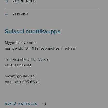
YKSINLAULU
YLEINEN
Sulasol nuottikauppa
Myymälä avoinna
ma–pe klo 10–16 tai sopimuksen mukaan
Tallberginkatu 1 B, 1,5 krs.
00180 Helsinki
myynti@sulasol.fi
puh. 050 305 6502
NÄYTÄ KARTALLA