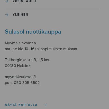
YKSINLAULU
YLEINEN
Sulasol nuottikauppa
Myymälä avoinna
ma–pe klo 10–16 tai sopimuksen mukaan
Tallberginkatu 1 B, 1,5 krs.
00180 Helsinki
myynti@sulasol.fi
puh. 050 305 6502
NÄYTÄ KARTALLA