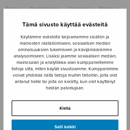
Etusivu
›
Nuottikauppa
›
Yksinlaulu
›
Musta ja
valkea
Tämä sivusto käyttää evästeitä
Käytämme evästeitä tarjoamamme sisällön ja
mainosten räätälöimiseen, sosiaalisen median
ominaisuuksien tukemiseen ja kävijämäärämme
analysoimiseen. Lisäksi jaamme sosiaalisen median,
mainosalan ja analytiikka-alan kumppaneillemme
tietoja siitä, miten käytät sivustoamme. Kumppanimme
voivat yhdistää näitä tietoja muihin tietoihin, joita olet
Musta ja valkea
antanut heille tai joita on kerätty, kun olet käyttänyt
heidän palvelujaan.
Klemetti Heikki
5,16
€
Kiellä
Musta
Salli kaikki