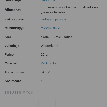
Sanoittaja
Leino Eino
Kuin musta ja valkea perho yli kukkien
Alkusanat
yhdessä leijailee...
Kokoonpano
lauluääni ja piano
Musiikkityyli
taidemusiikki
Kieli
suomi - ruotsi - saksa
Julkaisija
Westerlund
Paino
20 g
Osastot
Yksinlaulu
Tuotetunnus
SK35-1
Sivumäärä
4
TUTUSTU MYÖS