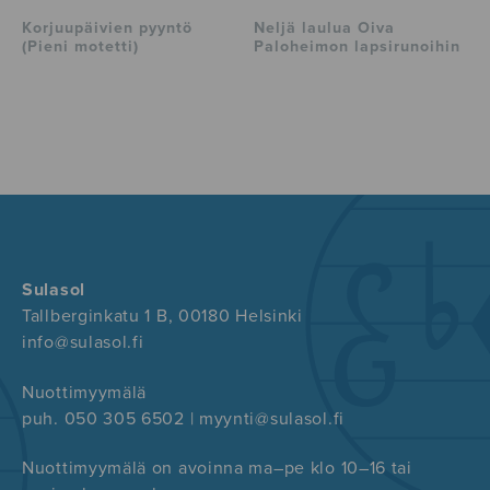
Korjuupäivien pyyntö
Neljä laulua Oiva
(Pieni motetti)
Paloheimon lapsirunoihin
Sulasol
Tallberginkatu 1 B, 00180 Helsinki
info@sulasol.fi
Nuottimyymälä
puh. 050 305 6502 | myynti@sulasol.fi
Nuottimyymälä on avoinna ma–pe klo 10–16 tai