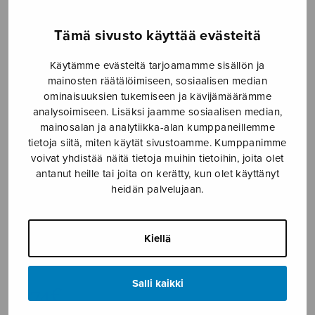
Etusivu
›
Nuottikauppa
›
Mieskuoro
›
Modellen
Tämä sivusto käyttää evästeitä
Käytämme evästeitä tarjoamamme sisällön ja
mainosten räätälöimiseen, sosiaalisen median
ominaisuuksien tukemiseen ja kävijämäärämme
analysoimiseen. Lisäksi jaamme sosiaalisen median,
mainosalan ja analytiikka-alan kumppaneillemme
tietoja siitä, miten käytät sivustoamme. Kumppanimme
voivat yhdistää näitä tietoja muihin tietoihin, joita olet
antanut heille tai joita on kerätty, kun olet käyttänyt
heidän palvelujaan.
Modellen
Kiellä
Fordell Erik
Salli kaikki
2,74
€