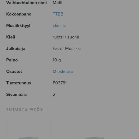
Vaihtoehtoinen nimi
Malli
Kokoonpano
TTBB
Musiikkityyli
classic
Kieli
ruotsi / suomi
Julkaisija
Fazer Musiikki
Paino
10 g
Osastot
Mieskuoro
Tuotetunnus
F03781
Sivumäärä
2
TUTUSTU MYÖS