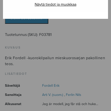
Näytä tiedot ja muokkaa
Modellen
määrä
LISÄÄ OSTOSKORIIN
Tuotetunnus (SKU):
F03781
KUVAUS
Erik Fordell -kuorokilpailun mieskuorosarjan pakollinen
teos.
LISÄTIEDOT
Säveltäjä
Fordell Erik
Sanoittaja
Arti V. (suom.)
,
Ferlin Nils
Alkusanat
Jag är modell, jag får stå och huka...