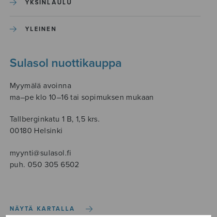
YKSINLAULU
YLEINEN
Sulasol nuottikauppa
Myymälä avoinna
ma–pe klo 10–16 tai sopimuksen mukaan
Tallberginkatu 1 B, 1,5 krs.
00180 Helsinki
myynti@sulasol.fi
puh. 050 305 6502
NÄYTÄ KARTALLA