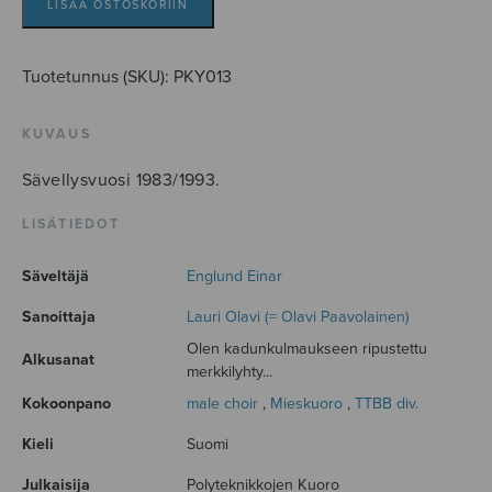
LISÄÄ OSTOSKORIIN
Tuotetunnus (SKU):
PKY013
KUVAUS
Sävellysvuosi 1983/1993.
LISÄTIEDOT
Säveltäjä
Englund Einar
Sanoittaja
Lauri Olavi (= Olavi Paavolainen)
Olen kadunkulmaukseen ripustettu
Alkusanat
merkkilyhty...
Kokoonpano
male choir
,
Mieskuoro
,
TTBB div.
Kieli
Suomi
Julkaisija
Polyteknikkojen Kuoro