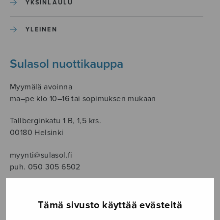
YKSINLAULU
YLEINEN
Sulasol nuottikauppa
Myymälä avoinna
ma–pe klo 10–16 tai sopimuksen mukaan
Tallberginkatu 1 B, 1,5 krs.
00180 Helsinki
myynti@sulasol.fi
puh. 050 305 6502
Tämä sivusto käyttää evästeitä
NÄYTÄ KARTALLA