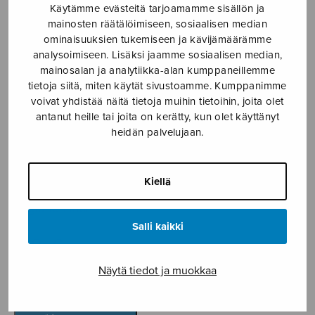
Käytämme evästeitä tarjoamamme sisällön ja
Etusivu
›
Nuottikauppa
›
Mieskuoro
›
Merkkituli
mainosten räätälöimiseen, sosiaalisen median
ominaisuuksien tukemiseen ja kävijämäärämme
analysoimiseen. Lisäksi jaamme sosiaalisen median,
mainosalan ja analytiikka-alan kumppaneillemme
tietoja siitä, miten käytät sivustoamme. Kumppanimme
voivat yhdistää näitä tietoja muihin tietoihin, joita olet
antanut heille tai joita on kerätty, kun olet käyttänyt
heidän palvelujaan.
Merkkituli
Kiellä
Englund Einar
Salli kaikki
6,81
€
Näytä tiedot ja muokkaa
Merkkituli
määrä