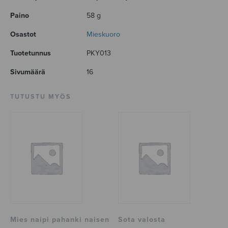
Paino
58 g
Osastot
Mieskuoro
Tuotetunnus
PKY013
Sivumäärä
16
TUTUSTU MYÖS
Mies naipi pahanki naisen
Sota valosta