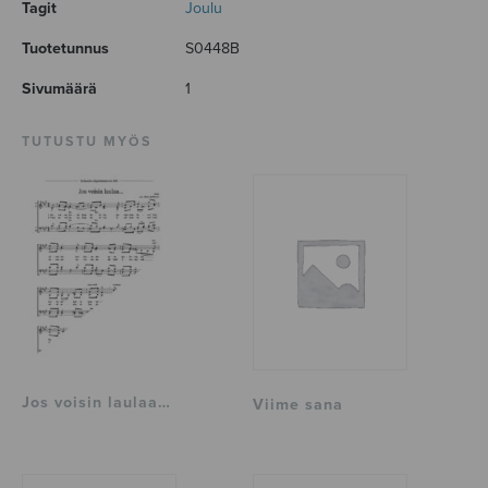
Tagit
Joulu
Tuotetunnus
S0448B
Sivumäärä
1
TUTUSTU MYÖS
Jos voisin laulaa…
Viime sana