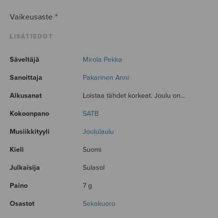
Vaikeusaste *
LISÄTIEDOT
Säveltäjä
Mirola Pekka
Sanoittaja
Pakarinen Anni
Alkusanat
Loistaa tähdet korkeat. Joulu on...
Kokoonpano
SATB
Musiikkityyli
Joululaulu
Kieli
Suomi
Julkaisija
Sulasol
Paino
7 g
Osastot
Sekakuoro