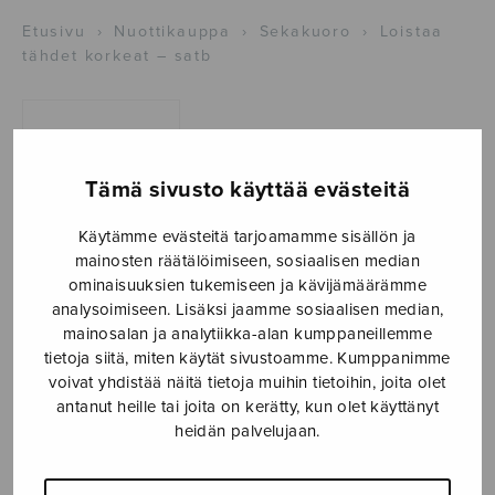
Etusivu
›
Nuottikauppa
›
Sekakuoro
›
Loistaa
tähdet korkeat – satb
Tämä sivusto käyttää evästeitä
Käytämme evästeitä tarjoamamme sisällön ja
mainosten räätälöimiseen, sosiaalisen median
ominaisuuksien tukemiseen ja kävijämäärämme
Loistaa tähdet
analysoimiseen. Lisäksi jaamme sosiaalisen median,
mainosalan ja analytiikka-alan kumppaneillemme
korkeat – satb
tietoja siitä, miten käytät sivustoamme. Kumppanimme
voivat yhdistää näitä tietoja muihin tietoihin, joita olet
Mirola Pekka
antanut heille tai joita on kerätty, kun olet käyttänyt
heidän palvelujaan.
2,70
€