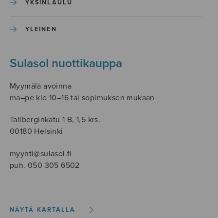
YKSINLAULU
YLEINEN
Sulasol nuottikauppa
Myymälä avoinna
ma–pe klo 10–16 tai sopimuksen mukaan
Tallberginkatu 1 B, 1,5 krs.
00180 Helsinki
myynti@sulasol.fi
puh. 050 305 6502
NÄYTÄ KARTALLA