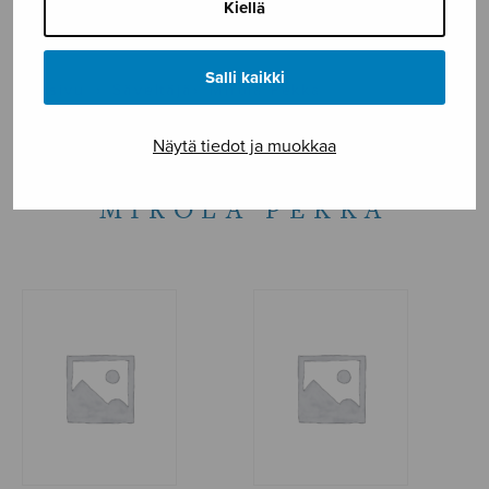
Kiellä
NÄYTÄ KARTALLA
Salli kaikki
Etusivu
›
Säveltäjä
›
Mirola Pekka
Näytä tiedot ja muokkaa
MIROLA PEKKA