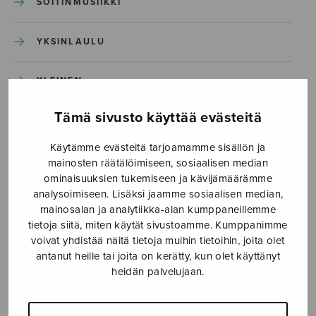
SOITINMUSIIKKI
YKSINLAULU
YLEINEN
Tämä sivusto käyttää evästeitä
Sulasol nuottikauppa
Käytämme evästeitä tarjoamamme sisällön ja
Myymälä avoinna
mainosten räätälöimiseen, sosiaalisen median
ominaisuuksien tukemiseen ja kävijämäärämme
ma–pe klo 10–16 tai sopimuksen mukaan
analysoimiseen. Lisäksi jaamme sosiaalisen median,
mainosalan ja analytiikka-alan kumppaneillemme
Tallberginkatu 1 B, 1,5 krs.
tietoja siitä, miten käytät sivustoamme. Kumppanimme
00180 Helsinki
voivat yhdistää näitä tietoja muihin tietoihin, joita olet
antanut heille tai joita on kerätty, kun olet käyttänyt
myynti@sulasol.fi
heidän palvelujaan.
puh. 050 305 6502