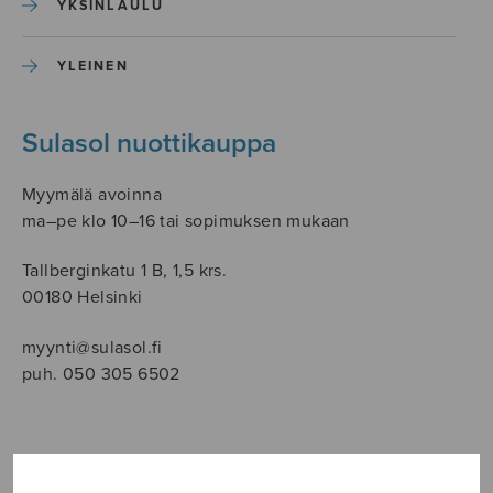
YKSINLAULU
YLEINEN
Sulasol nuottikauppa
Myymälä avoinna
ma–pe klo 10–16 tai sopimuksen mukaan
Tallberginkatu 1 B, 1,5 krs.
00180 Helsinki
myynti@sulasol.fi
puh. 050 305 6502
NÄYTÄ KARTALLA