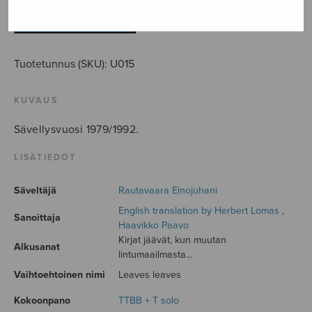
lehtiä
määrä
LISÄÄ OSTOSKORIIN
Tuotetunnus (SKU):
U015
KUVAUS
Sävellysvuosi 1979/1992.
LISÄTIEDOT
Säveltäjä
Rautavaara Einojuhani
English translation by Herbert Lomas
,
Sanoittaja
Haavikko Paavo
Kirjat jäävät, kun muutan
Alkusanat
lintumaailmasta...
Vaihtoehtoinen nimi
Leaves leaves
Kokoonpano
TTBB + T solo