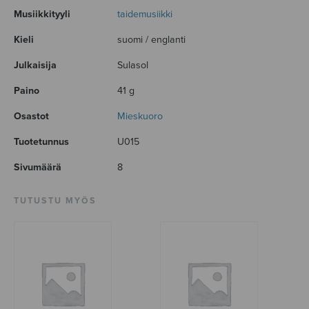
Musiikkityyli
taidemusiikki
Kieli
suomi / englanti
Julkaisija
Sulasol
Paino
41 g
Osastot
Mieskuoro
Tuotetunnus
U015
Sivumäärä
8
TUTUSTU MYÖS