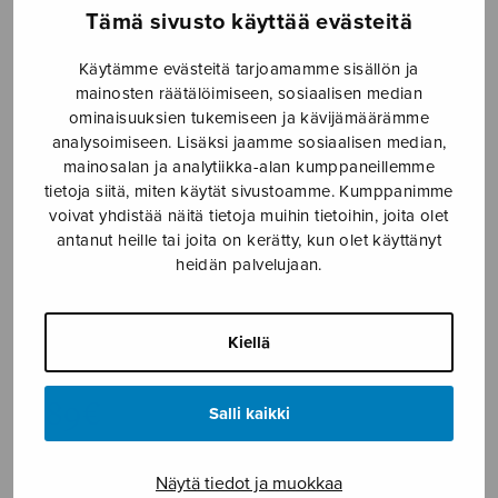
Tämä sivusto käyttää evästeitä
Etusivu
›
Nuottikauppa
›
Mieskuoro
›
Lehdet
lehtiä
Käytämme evästeitä tarjoamamme sisällön ja
mainosten räätälöimiseen, sosiaalisen median
ominaisuuksien tukemiseen ja kävijämäärämme
analysoimiseen. Lisäksi jaamme sosiaalisen median,
mainosalan ja analytiikka-alan kumppaneillemme
tietoja siitä, miten käytät sivustoamme. Kumppanimme
voivat yhdistää näitä tietoja muihin tietoihin, joita olet
antanut heille tai joita on kerätty, kun olet käyttänyt
heidän palvelujaan.
Lehdet lehtiä
Kiellä
Rautavaara Einojuhani
7,89
€
Salli kaikki
Lehdet
Näytä tiedot ja muokkaa