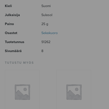
Kieli
Suomi
Julkaisija
Sulasol
Paino
25 g
Osastot
Sekakuoro
Tuotetunnus
S1262
Sivumäärä
8
TUTUSTU MYÖS