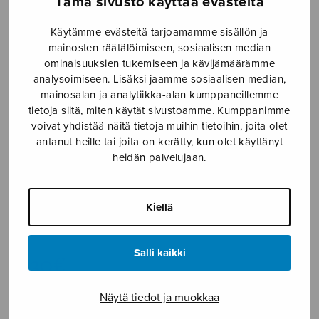
Tämä sivusto käyttää evästeitä
Etusivu
›
Nuottikauppa
›
Sekakuoro
›
Laulun
Käytämme evästeitä tarjoamamme sisällön ja
kipinöitä
mainosten räätälöimiseen, sosiaalisen median
ominaisuuksien tukemiseen ja kävijämäärämme
analysoimiseen. Lisäksi jaamme sosiaalisen median,
mainosalan ja analytiikka-alan kumppaneillemme
tietoja siitä, miten käytät sivustoamme. Kumppanimme
voivat yhdistää näitä tietoja muihin tietoihin, joita olet
antanut heille tai joita on kerätty, kun olet käyttänyt
heidän palvelujaan.
Laulun kipinöitä
Kiellä
Matveinen Liisa
Salli kaikki
4,30
€
Näytä tiedot ja muokkaa
Laulun