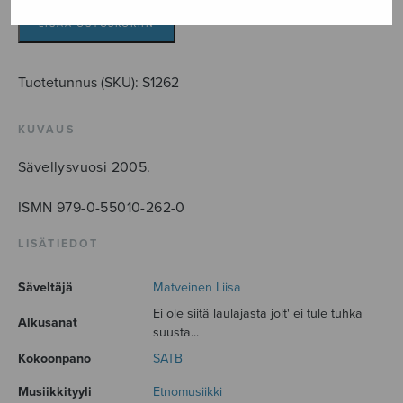
kipinöitä
määrä
LISÄÄ OSTOSKORIIN
Tuotetunnus (SKU):
S1262
KUVAUS
Sävellysvuosi 2005.
ISMN 979-0-55010-262-0
LISÄTIEDOT
Säveltäjä
Matveinen Liisa
Ei ole siitä laulajasta jolt' ei tule tuhka
Alkusanat
suusta...
Kokoonpano
SATB
Musiikkityyli
Etnomusiikki