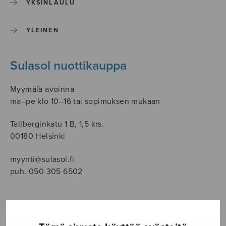
YKSINLAULU
YLEINEN
Sulasol nuottikauppa
Myymälä avoinna
ma–pe klo 10–16 tai sopimuksen mukaan
Tallberginkatu 1 B, 1,5 krs.
00180 Helsinki
myynti@sulasol.fi
puh. 050 305 6502
NÄYTÄ KARTALLA