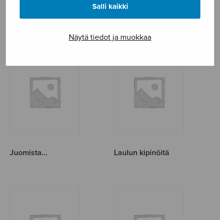
Salli kaikki
Armoton lapsi
Ilomäellä
Näytä tiedot ja muokkaa
Juomista…
Laulun kipinöitä