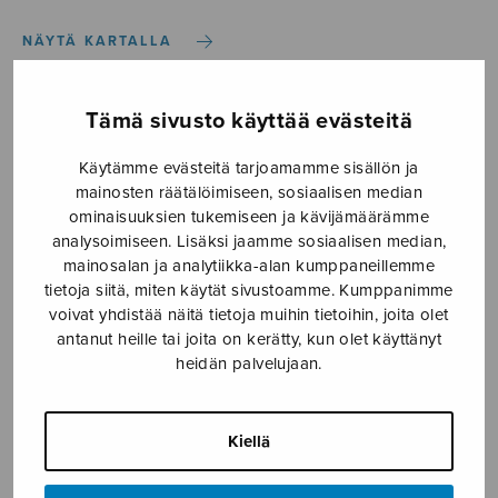
NÄYTÄ KARTALLA
Etusivu
›
Säveltäjä
›
Matveinen Liisa
Tämä sivusto käyttää evästeitä
Käytämme evästeitä tarjoamamme sisällön ja
mainosten räätälöimiseen, sosiaalisen median
MATVEINEN LIISA
ominaisuuksien tukemiseen ja kävijämäärämme
analysoimiseen. Lisäksi jaamme sosiaalisen median,
mainosalan ja analytiikka-alan kumppaneillemme
tietoja siitä, miten käytät sivustoamme. Kumppanimme
voivat yhdistää näitä tietoja muihin tietoihin, joita olet
antanut heille tai joita on kerätty, kun olet käyttänyt
heidän palvelujaan.
Kiellä