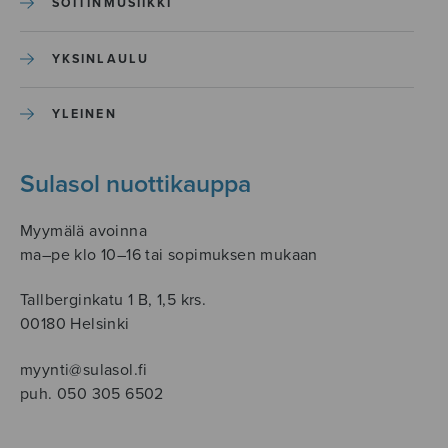
SOITINMUSIIKKI
YKSINLAULU
YLEINEN
Sulasol nuottikauppa
Myymälä avoinna
ma–pe klo 10–16 tai sopimuksen mukaan
Tallberginkatu 1 B, 1,5 krs.
00180 Helsinki
myynti@sulasol.fi
puh. 050 305 6502