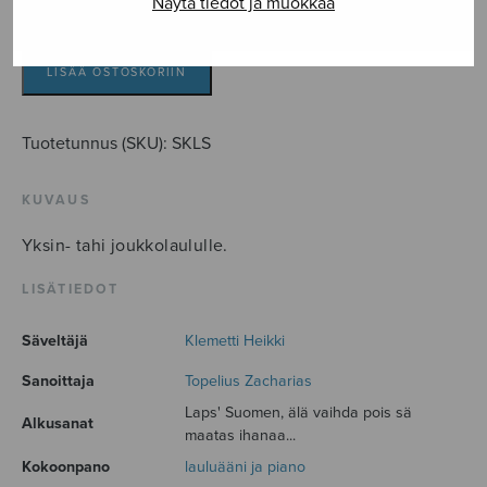
Näytä tiedot ja muokkaa
Laps'
Suomen
(Klemetti)
LISÄÄ OSTOSKORIIN
määrä
Tuotetunnus (SKU):
SKLS
KUVAUS
Yksin- tahi joukkolaululle.
LISÄTIEDOT
Säveltäjä
Klemetti Heikki
Sanoittaja
Topelius Zacharias
Laps' Suomen, älä vaihda pois sä
Alkusanat
maatas ihanaa...
Kokoonpano
lauluääni ja piano