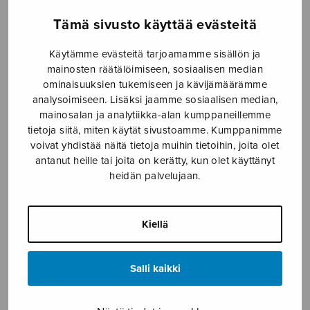
Etusivu
›
Nuottikauppa
›
Yksinlaulu
›
Laps’
Tämä sivusto käyttää evästeitä
Suomen (Klemetti)
Käytämme evästeitä tarjoamamme sisällön ja
mainosten räätälöimiseen, sosiaalisen median
ominaisuuksien tukemiseen ja kävijämäärämme
analysoimiseen. Lisäksi jaamme sosiaalisen median,
mainosalan ja analytiikka-alan kumppaneillemme
tietoja siitä, miten käytät sivustoamme. Kumppanimme
voivat yhdistää näitä tietoja muihin tietoihin, joita olet
antanut heille tai joita on kerätty, kun olet käyttänyt
heidän palvelujaan.
Laps’ Suomen
(Klemetti)
Kiellä
Klemetti Heikki
Salli kaikki
5,16
€