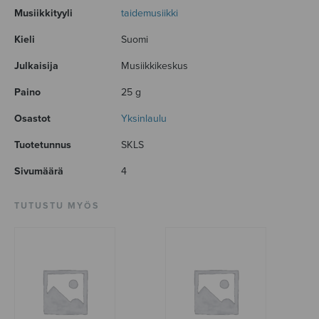
Musiikkityyli
taidemusiikki
Kieli
Suomi
Julkaisija
Musiikkikeskus
Paino
25 g
Osastot
Yksinlaulu
Tuotetunnus
SKLS
Sivumäärä
4
TUTUSTU MYÖS