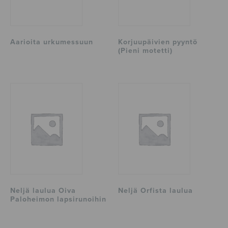
Aarioita urkumessuun
Korjuupäivien pyyntö
(Pieni motetti)
Neljä laulua Oiva
Neljä Orfista laulua
Paloheimon lapsirunoihin