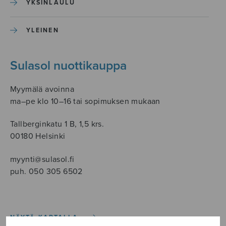
YKSINLAULU
YLEINEN
Sulasol nuottikauppa
Myymälä avoinna
ma–pe klo 10–16 tai sopimuksen mukaan
Tallberginkatu 1 B, 1,5 krs.
00180 Helsinki
myynti@sulasol.fi
puh. 050 305 6502
NÄYTÄ KARTALLA