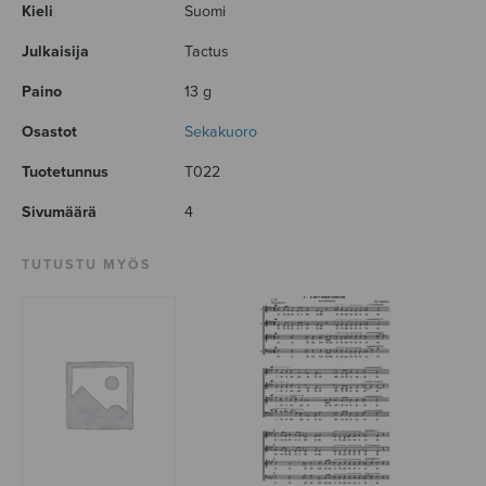
Kieli
Suomi
Julkaisija
Tactus
Paino
13 g
Osastot
Sekakuoro
Tuotetunnus
T022
Sivumäärä
4
TUTUSTU MYÖS