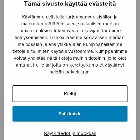
Tämä sivusto käyttää evästeitä
Etusivu
›
Nuottikauppa
›
Sekakuoro
›
Kun minä
olin lapsi
Käytämme evästeitä tarjoamamme sisällön ja
mainosten räätälöimiseen, sosiaalisen median
ominaisuuksien tukemiseen ja kävijämäärämme
analysoimiseen. Lisäksi jaamme sosiaalisen median,
mainosalan ja analytiikka-alan kumppaneillemme
tietoja siitä, miten käytät sivustoamme. Kumppanimme
voivat yhdistää näitä tietoja muihin tietoihin, joita olet
antanut heille tai joita on kerätty, kun olet käyttänyt
heidän palvelujaan.
Kun minä olin
Kiellä
lapsi
Kuusisto Ilkka
Salli kaikki
2,74
€
Näytä tiedot ja muokkaa