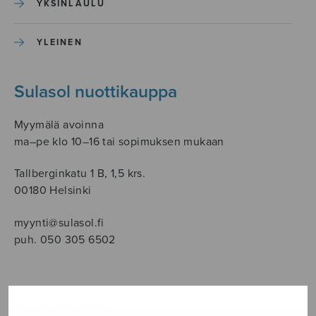
YKSINLAULU
YLEINEN
Sulasol nuottikauppa
Myymälä avoinna
ma–pe klo 10–16 tai sopimuksen mukaan
Tallberginkatu 1 B, 1,5 krs.
00180 Helsinki
myynti@sulasol.fi
puh. 050 305 6502
NÄYTÄ KARTALLA