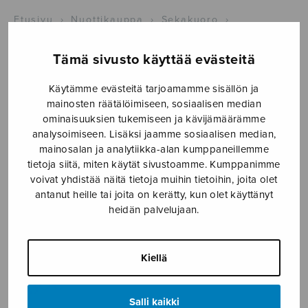
Etusivu
›
Nuottikauppa
›
Sekakuoro
›
Koululaulurondo opettajasekakuorolle
Tämä sivusto käyttää evästeitä
Käytämme evästeitä tarjoamamme sisällön ja
mainosten räätälöimiseen, sosiaalisen median
ominaisuuksien tukemiseen ja kävijämäärämme
analysoimiseen. Lisäksi jaamme sosiaalisen median,
mainosalan ja analytiikka-alan kumppaneillemme
tietoja siitä, miten käytät sivustoamme. Kumppanimme
voivat yhdistää näitä tietoja muihin tietoihin, joita olet
Koululaulurondo
antanut heille tai joita on kerätty, kun olet käyttänyt
heidän palvelujaan.
opettajasekakuorolle
trad.
Kiellä
4,30
€
Salli kaikki