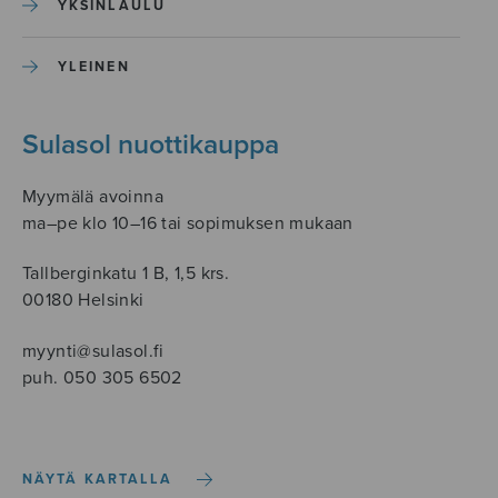
YKSINLAULU
YLEINEN
Sulasol nuottikauppa
Myymälä avoinna
ma–pe klo 10–16 tai sopimuksen mukaan
Tallberginkatu 1 B, 1,5 krs.
00180 Helsinki
myynti@sulasol.fi
puh. 050 305 6502
NÄYTÄ KARTALLA