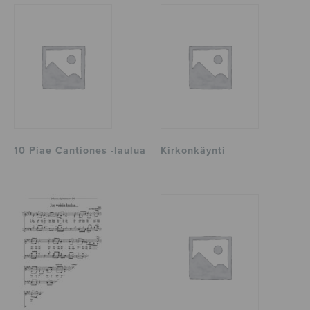
10 Piae Cantiones -laulua
Kirkonkäynti