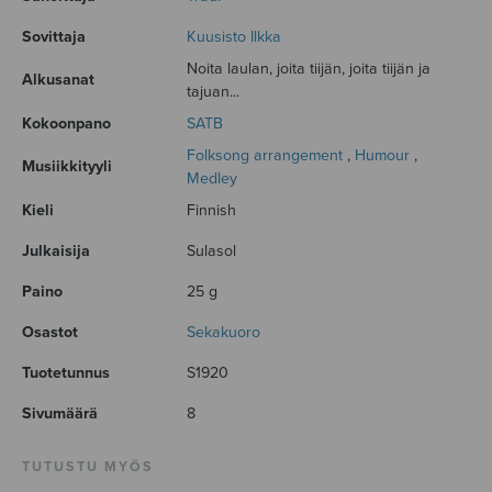
Sovittaja
Kuusisto Ilkka
Noita laulan, joita tiijän, joita tiijän ja
Alkusanat
tajuan...
Kokoonpano
SATB
Folksong arrangement
,
Humour
,
Musiikkityyli
Medley
Kieli
Finnish
Julkaisija
Sulasol
Paino
25 g
Osastot
Sekakuoro
Tuotetunnus
S1920
Sivumäärä
8
TUTUSTU MYÖS