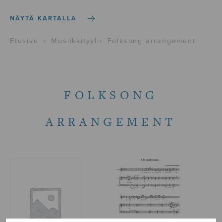
NÄYTÄ KARTALLA
Etusivu
›
Musiikkityyli
›
Folksong arrangement
FOLKSONG
ARRANGEMENT