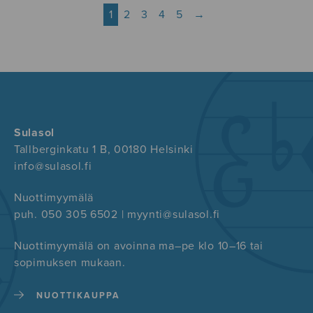
1
2
3
4
5
→
Sulasol
Tallberginkatu 1 B, 00180 Helsinki
info@sulasol.fi
Nuottimyymälä
puh. 050 305 6502 | myynti@sulasol.fi
Nuottimyymälä on avoinna ma–pe klo 10–16 tai
sopimuksen mukaan.
NUOTTIKAUPPA