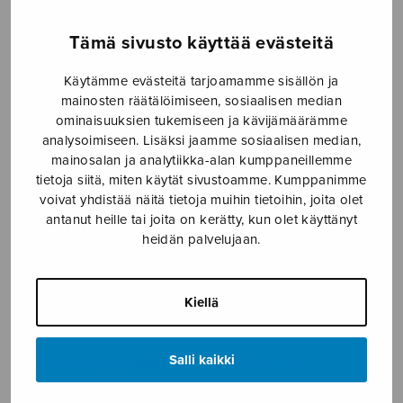
Tämä sivusto käyttää evästeitä
A la nanita nana
22 suomalaista
Käytämme evästeitä tarjoamamme sisällön ja
kansanlaulua sopraano- ja
mainosten räätälöimiseen, sosiaalisen median
alttoäänille
ominaisuuksien tukemiseen ja kävijämäärämme
analysoimiseen. Lisäksi jaamme sosiaalisen median,
mainosalan ja analytiikka-alan kumppaneillemme
tietoja siitä, miten käytät sivustoamme. Kumppanimme
voivat yhdistää näitä tietoja muihin tietoihin, joita olet
antanut heille tai joita on kerätty, kun olet käyttänyt
heidän palvelujaan.
Kiellä
Salli kaikki
A la nanita nana, SATB
Across the Line