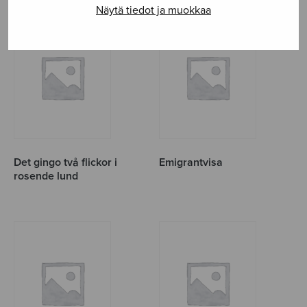
Näytä tiedot ja muokkaa
Det gingo två flickor i
Emigrantvisa
rosende lund