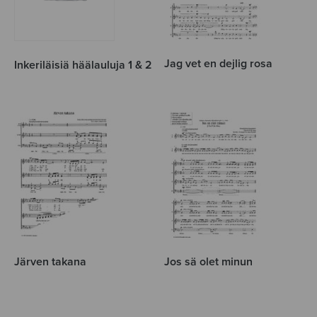
Jag vet en dejlig rosa
Inkeriläisiä häälauluja 1 & 2
Järven takana
Jos sä olet minun