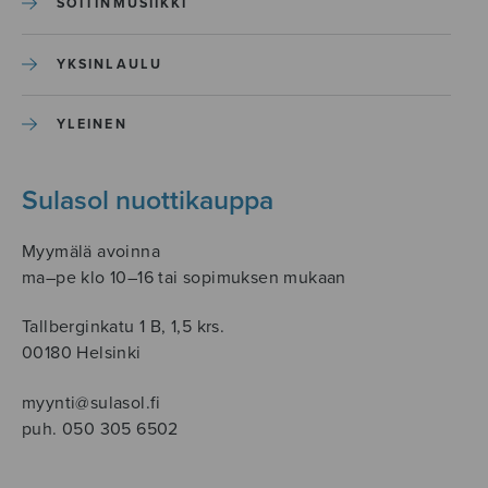
SOITINMUSIIKKI
YKSINLAULU
YLEINEN
Sulasol nuottikauppa
Myymälä avoinna
ma–pe klo 10–16 tai sopimuksen mukaan
Tallberginkatu 1 B, 1,5 krs.
00180 Helsinki
myynti@sulasol.fi
puh. 050 305 6502