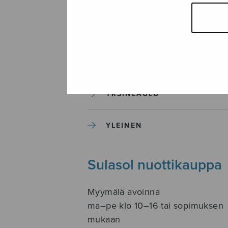
SOITINKOULUT JA OPPAAT
SOITINMUSIIKKI
YKSINLAULU
YLEINEN
Sulasol nuottikauppa
Myymälä avoinna
ma–pe klo 10–16 tai sopimuksen
mukaan