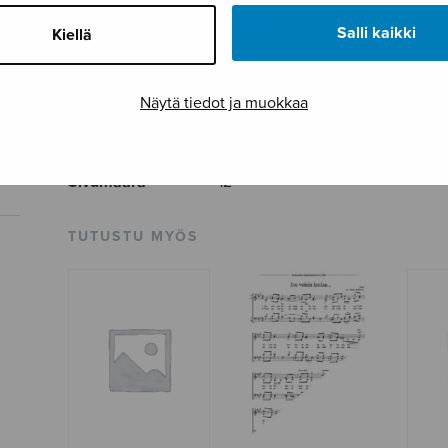
Julkaisija
Sulasol
Salli kaikki
Kiellä
Paino
38 g
Osastot
Sekakuoro
Näytä tiedot ja muokkaa
Tuotetunnus
S1838
Sivumäärä
12
TUTUSTU MYÖS