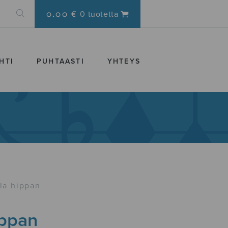
0.00 €
0 tuotetta
HTI
PUHTAASTI
YHTEYS
la hippan
ippan