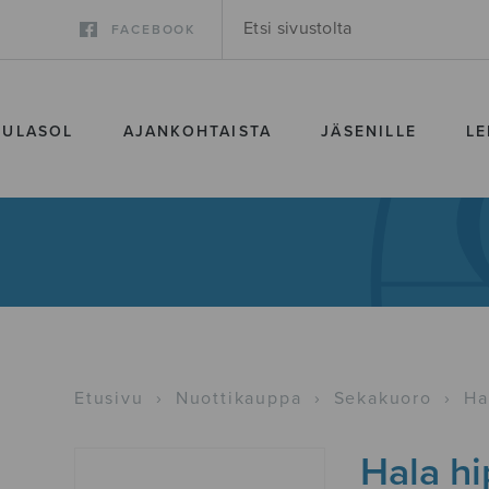
FACEBOOK
SULASOL
AJANKOHTAISTA
JÄSENILLE
LE
Etusivu
›
Nuottikauppa
›
Sekakuoro
›
Ha
Hala h