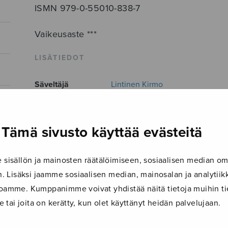
ISMN 979-0-55010-838-7
Vaikeusaste ***
LISÄTIEDOT
Säveltäjä
Lintinen Kirmo
Sanoittaja
Trad.
Alkusanat
Hala hippan hippan, hila pala hip
Tämä sivusto käyttää evästeitä
Vaihtoehtoinen
salasanomia 57 suomalaisesta ka
nimi
isällön ja mainosten räätälöimiseen, sosiaalisen median om
 Lisäksi jaamme sosiaalisen median, mainosalan ja analyti
Kokoonpano
SATB div.
ustoamme. Kumppanimme voivat yhdistää näitä tietoja muihin tie
Musiikkityyli
Folksong arrangement
le tai joita on kerätty, kun olet käyttänyt heidän palvelujaan.
Kieli
Suomi