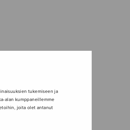
pan...
nsanlaulusta
inaisuuksien tukemiseen ja
ikka-alan kumppaneillemme
toihin, joita olet antanut