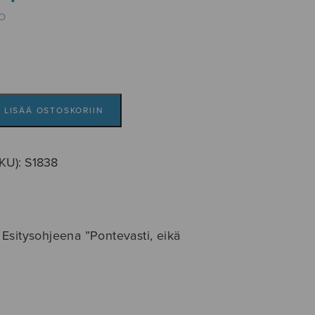
o
LISÄÄ OSTOSKORIIN
SKU):
S1838
Esitysohjeena ”Pontevasti, eikä