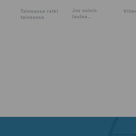
Jos voisin
Taivaassa ratki
Viim
laulaa…
taivaassa