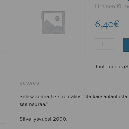
Lintinen Kirm
6,40
€
Hala
hippan
määrä
Tuotetunnus (
KUVAUS
Salasanomia 57 suomalaisesta kansanlaulusta. 
saa nauraa.”
Sävellysvuosi 2000.