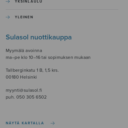
YKSINLAULU
YLEINEN
Sulasol nuottikauppa
Myymälä avoinna
ma–pe klo 10–16 tai sopimuksen mukaan
Tallberginkatu 1 B, 1,5 krs.
00180 Helsinki
myynti@sulasol.fi
puh. 050 305 6502
NÄYTÄ KARTALLA