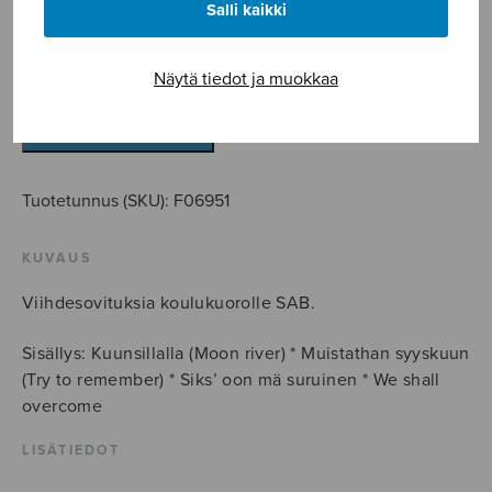
Salli kaikki
Ei saatavilla.
Koulukuoro
Näytä tiedot ja muokkaa
4
määrä
LISÄÄ OSTOSKORIIN
Tuotetunnus (SKU):
F06951
KUVAUS
Viihdesovituksia koulukuorolle SAB.
Sisällys: Kuunsillalla (Moon river) * Muistathan syyskuun
(Try to remember) * Siks’ oon mä suruinen * We shall
overcome
LISÄTIEDOT