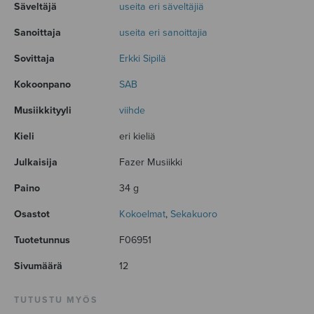
Säveltäjä
useita eri säveltäjiä
Sanoittaja
useita eri sanoittajia
Sovittaja
Erkki Sipilä
Kokoonpano
SAB
Musiikkityyli
viihde
Kieli
eri kieliä
Julkaisija
Fazer Musiikki
Paino
34 g
Osastot
Kokoelmat
,
Sekakuoro
Tuotetunnus
F06951
Sivumäärä
12
TUTUSTU MYÖS