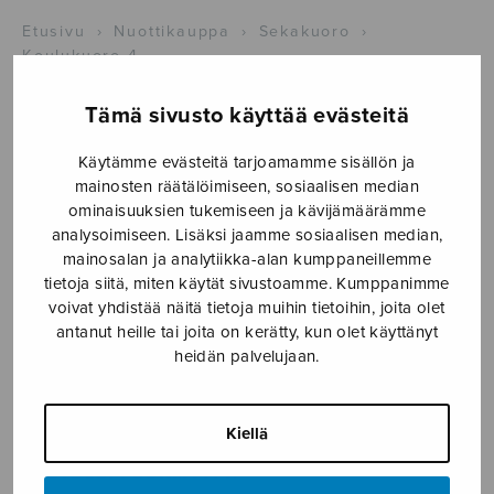
Etusivu
›
Nuottikauppa
›
Sekakuoro
›
Koulukuoro 4
Tämä sivusto käyttää evästeitä
Käytämme evästeitä tarjoamamme sisällön ja
mainosten räätälöimiseen, sosiaalisen median
ominaisuuksien tukemiseen ja kävijämäärämme
analysoimiseen. Lisäksi jaamme sosiaalisen median,
mainosalan ja analytiikka-alan kumppaneillemme
tietoja siitä, miten käytät sivustoamme. Kumppanimme
Koulukuoro 4
voivat yhdistää näitä tietoja muihin tietoihin, joita olet
antanut heille tai joita on kerätty, kun olet käyttänyt
useita eri säveltäjiä
heidän palvelujaan.
5,16
€
Kiellä
TUOTE LOPPUUNMYYTY!