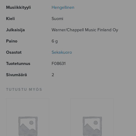
Musiikkityyli
Hengellinen
Kieli
Suomi
Julkaisija
Warner/Chappell Music Finland Oy
Paino
6 g
Osastot
Sekakuoro
Tuotetunnus
F08631
Sivumäärä
2
TUTUSTU MYÖS