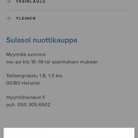
YKSINLAULU
YLEINEN
Sulasol nuottikauppa
Myymälä avoinna
ma–pe klo 10–16 tai sopimuksen mukaan
Tallberginkatu 1 B, 1,5 krs.
00180 Helsinki
myynti@sulasol.fi
puh. 050 305 6502
NÄYTÄ KARTALLA