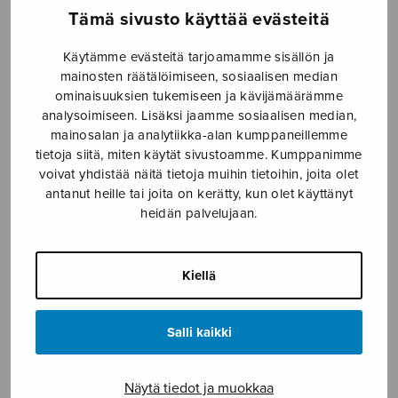
Tämä sivusto käyttää evästeitä
Etusivu
›
Nuottikauppa
›
Sekakuoro
›
Kotikirkkoni
Käytämme evästeitä tarjoamamme sisällön ja
mainosten räätälöimiseen, sosiaalisen median
ominaisuuksien tukemiseen ja kävijämäärämme
analysoimiseen. Lisäksi jaamme sosiaalisen median,
mainosalan ja analytiikka-alan kumppaneillemme
tietoja siitä, miten käytät sivustoamme. Kumppanimme
voivat yhdistää näitä tietoja muihin tietoihin, joita olet
antanut heille tai joita on kerätty, kun olet käyttänyt
heidän palvelujaan.
Kotikirkkoni
Kiellä
Jauhiainen Lauri
2,74
€
Salli kaikki
Kotikirkkoni
Näytä tiedot ja muokkaa