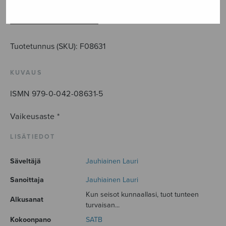
määrä
LISÄÄ OSTOSKORIIN
Tuotetunnus (SKU):
F08631
KUVAUS
ISMN 979-0-042-08631-5
Vaikeusaste *
LISÄTIEDOT
Säveltäjä
Jauhiainen Lauri
Sanoittaja
Jauhiainen Lauri
Kun seisot kunnaallasi, tuot tunteen
Alkusanat
turvaisan...
Kokoonpano
SATB