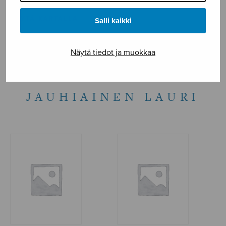
NÄYTÄ KARTALLA
Salli kaikki
Etusivu
›
Säveltäjä
›
Jauhiainen Lauri
Näytä tiedot ja muokkaa
JAUHIAINEN LAURI