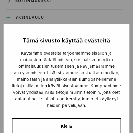
SOITINMUSIIKKI
YKSINLAULU
YLEINEN
Tämä sivusto käyttää evästeitä
Sulasol nuottikauppa
Käytämme evästeitä tarjoamamme sisällön ja
mainosten räätälöimiseen, sosiaalisen median
ominaisuuksien tukemiseen ja kävijämäärämme
Myymälä avoinna
analysoimiseen. Lisäksi jaamme sosiaalisen median,
ma–pe klo 10–16 tai sopimuksen mukaan
mainosalan ja analytiikka-alan kumppaneillemme
tietoja siitä, miten käytät sivustoamme. Kumppanimme
Tallberginkatu 1 B, 1,5 krs.
voivat yhdistää näitä tietoja muihin tietoihin, joita olet
00180 Helsinki
antanut heille tai joita on kerätty, kun olet käyttänyt
heidän palvelujaan.
myynti@sulasol.fi
puh. 050 305 6502
Kiellä