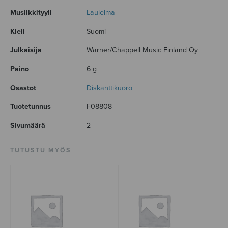
Musiikkityyli
Laulelma
Kieli
Suomi
Julkaisija
Warner/Chappell Music Finland Oy
Paino
6 g
Osastot
Diskanttikuoro
Tuotetunnus
F08808
Sivumäärä
2
TUTUSTU MYÖS