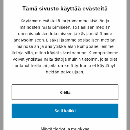
Tämä sivusto käyttää evästeitä
Etusivu
›
Nuottikauppa
›
Diskanttikuoro
›
Apilaniitty
Käytämme evästeitä tarjoamamme sisällön ja
mainosten räätälöimiseen, sosiaalisen median
ominaisuuksien tukemiseen ja kävijämäärämme
analysoimiseen. Lisäksi jaamme sosiaalisen median,
mainosalan ja analytiikka-alan kumppaneillemme
tietoja siitä, miten käytät sivustoamme. Kumppanimme
voivat yhdistää näitä tietoja muihin tietoihin, joita olet
antanut heille tai joita on kerätty, kun olet käyttänyt
heidän palvelujaan.
Apilaniitty
Jauhiainen Lauri
Kiellä
2,74
€
Salli kaikki
Apilaniitty
Näytä tiedot ja muokkaa