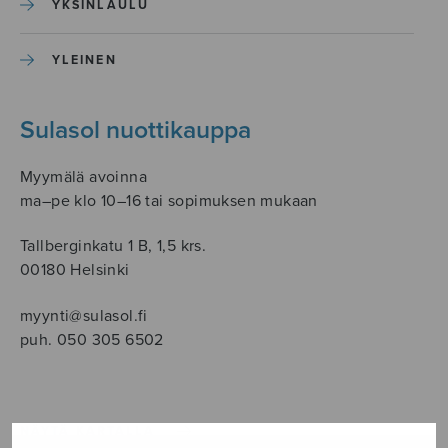
YKSINLAULU
YLEINEN
Sulasol nuottikauppa
Myymälä avoinna
ma–pe klo 10–16 tai sopimuksen mukaan
Tallberginkatu 1 B, 1,5 krs.
00180 Helsinki
myynti@sulasol.fi
puh. 050 305 6502
NÄYTÄ KARTALLA