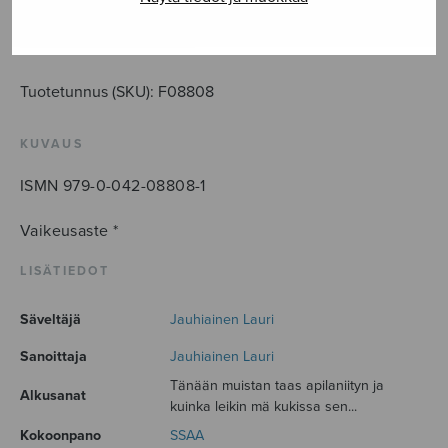
määrä
LISÄÄ OSTOSKORIIN
Tuotetunnus (SKU):
F08808
KUVAUS
ISMN 979-0-042-08808-1
Vaikeusaste *
LISÄTIEDOT
Säveltäjä
Jauhiainen Lauri
Sanoittaja
Jauhiainen Lauri
Tänään muistan taas apilaniityn ja
Alkusanat
kuinka leikin mä kukissa sen...
Kokoonpano
SSAA