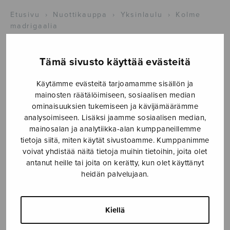
Etusivu
›
Nuottikauppa
›
Yksinlaulu
›
Kolme
madrigaalia
Tämä sivusto käyttää evästeitä
Käytämme evästeitä tarjoamamme sisällön ja
mainosten räätälöimiseen, sosiaalisen median
ominaisuuksien tukemiseen ja kävijämäärämme
analysoimiseen. Lisäksi jaamme sosiaalisen median,
mainosalan ja analytiikka-alan kumppaneillemme
tietoja siitä, miten käytät sivustoamme. Kumppanimme
Kolme
voivat yhdistää näitä tietoja muihin tietoihin, joita olet
madrigaalia
antanut heille tai joita on kerätty, kun olet käyttänyt
heidän palvelujaan.
Linjama Jyrki
19,60
€
Kiellä