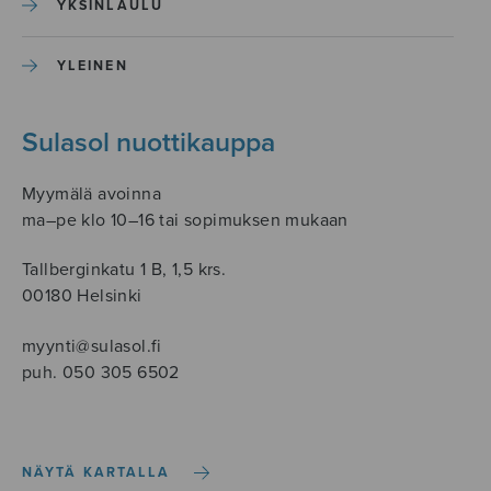
YKSINLAULU
YLEINEN
Sulasol nuottikauppa
Myymälä avoinna
ma–pe klo 10–16 tai sopimuksen mukaan
Tallberginkatu 1 B, 1,5 krs.
00180 Helsinki
myynti@sulasol.fi
puh. 050 305 6502
NÄYTÄ KARTALLA