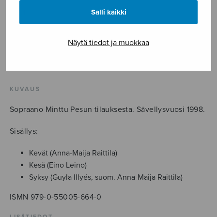
Kolme
Salli kaikki
madrigaalia
määrä
LISÄÄ OSTOSKORIIN
Näytä tiedot ja muokkaa
Tuotetunnus (SKU):
S0664
KUVAUS
Sopraano Minttu Pesun tilauksesta. Sävellysvuosi 1998.
Sisällys:
Kevät (Anna-Maija Raittila)
Kesä (Eino Leino)
Syksy (Guyla Illyés, suom. Anna-Maija Raittila)
ISMN 979-0-55005-664-0