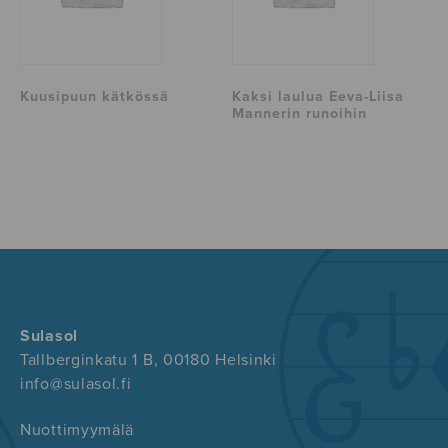
Kuusipuun kätkössä
Kaksi laulua Eeva-Liisa
Mannerin runoihin
Sulasol
Tallberginkatu 1 B, 00180 Helsinki
info@sulasol.fi
Nuottimyymälä