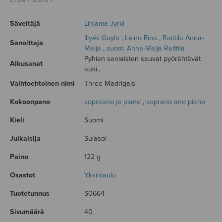
LISÄTIEDOT
Säveltäjä
Linjama Jyrki
Illyés Guyla
,
Leino Eino
,
Raittila Anna-
Sanoittaja
Maija
,
suom. Anna-Maija Raittila
Pyhien saniaisten sauvat pyörähtävät
Alkusanat
auki...
Vaihtoehtoinen nimi
Three Madrigals
Kokoonpano
sopraano ja piano
,
soprano and piano
Kieli
Suomi
Julkaisija
Sulasol
Paino
122 g
Osastot
Yksinlaulu
Tuotetunnus
S0664
Sivumäärä
40