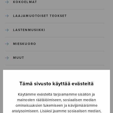
KOKOELMAT
LAAJAMUOTOISET TEOKSET
LASTENMUSIIKKI
MIESKUORO
MUUT
NÄYTTÄMÖTEOKSET
Tämä sivusto käyttää evästeitä
SEKAKUORO
Käytämme evästeitä tarjoamamme sisällön ja
mainosten räätälöimiseen, sosiaalisen median
SOITINKOULUT JA OPPAAT
ominaisuuksien tukemiseen ja kävijämäärämme
analysoimiseen. Lisäksi jaamme sosiaalisen median,