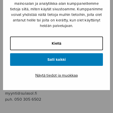
SOITINMUSIIKKI
mainosalan ja analytiikka-alan kumppaneillemme
tietoja siitä, miten käytät sivustoamme. Kumppanimme
voivat yhdistää näitä tietoja muihin tietoihin, joita olet
YKSINLAULU
antanut heille tai joita on kerätty, kun olet käyttänyt
heidän palvelujaan.
YLEINEN
Kiellä
Sulasol nuottikauppa
Myymälä avoinna
Salli kaikki
ma–pe klo 10–16 tai sopimuksen mukaan
Näytä tiedot ja muokkaa
Tallberginkatu 1 B, 1,5 krs.
00180 Helsinki
myynti@sulasol.fi
puh. 050 305 6502