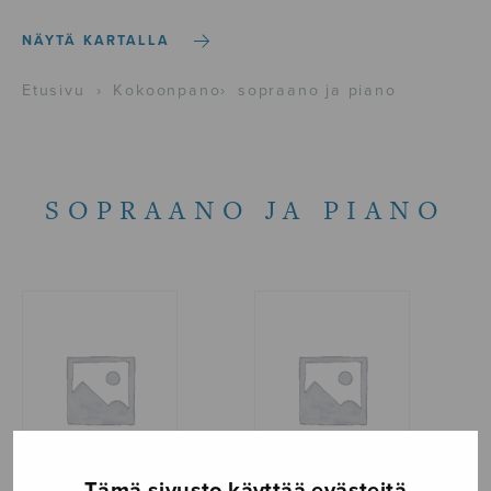
NÄYTÄ KARTALLA
Etusivu
›
Kokoonpano
›
sopraano ja piano
SOPRAANO JA PIANO
Tämä sivusto käyttää evästeitä