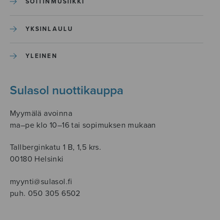
SOITINMUSIIKKI
YKSINLAULU
YLEINEN
Sulasol nuottikauppa
Myymälä avoinna
ma–pe klo 10–16 tai sopimuksen mukaan
Tallberginkatu 1 B, 1,5 krs.
00180 Helsinki
myynti@sulasol.fi
puh. 050 305 6502