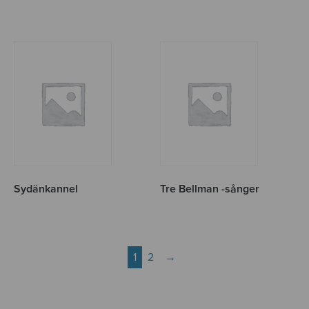
Sydänkannel
Tre Bellman -sånger
1
2
→