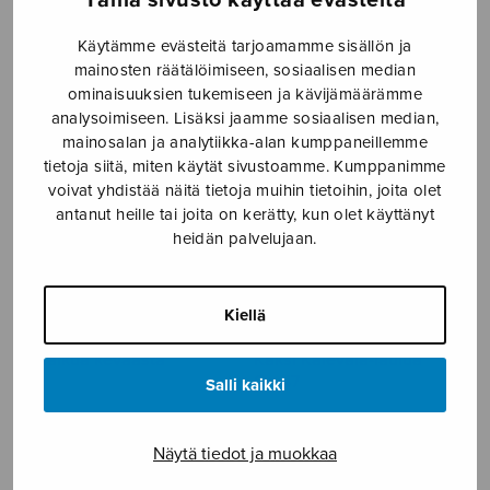
4 Onervan laulua, korkea
4 Onervan laulua, matala
Käytämme evästeitä tarjoamamme sisällön ja
(orig.)
mainosten räätälöimiseen, sosiaalisen median
ominaisuuksien tukemiseen ja kävijämäärämme
analysoimiseen. Lisäksi jaamme sosiaalisen median,
mainosalan ja analytiikka-alan kumppaneillemme
tietoja siitä, miten käytät sivustoamme. Kumppanimme
voivat yhdistää näitä tietoja muihin tietoihin, joita olet
antanut heille tai joita on kerätty, kun olet käyttänyt
heidän palvelujaan.
Kiellä
9 haikua keväästä
Kaksi Kalevala-laulua
Op.47
Salli kaikki
Näytä tiedot ja muokkaa