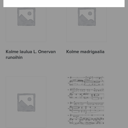
Kolme laulua L. Onervan
Kolme madrigaalia
runoihin