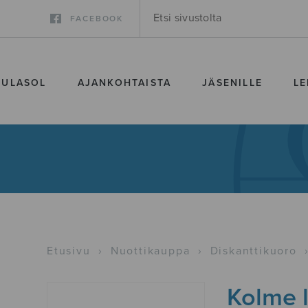
FACEBOOK
SULASOL
AJANKOHTAISTA
JÄSENILLE
LE
Etusivu
›
Nuottikauppa
›
Diskanttikuoro
Kolme l