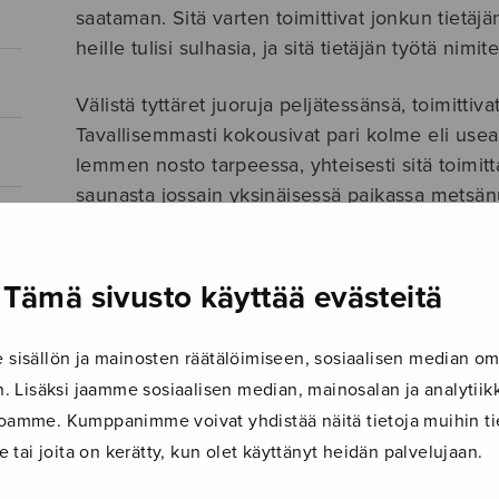
saataman. Sitä varten toimittivat jonkun tietäjän 
heille tulisi sulhasia, ja sitä tietäjän työtä nim
Välistä tyttäret juoruja peljätessänsä, toimittiv
Tavallisemmasti kokousivat pari kolme eli useam
lemmen nosto tarpeessa, yhteisesti sitä toimit
saunasta jossain yksinäisessä paikassa metsänurmi
näkiätä tulevan.”
Elias Lönnrot
Tämä sivusto käyttää evästeitä
ISMN 979-0-55010-531-7
isällön ja mainosten räätälöimiseen, sosiaalisen median om
 Lisäksi jaamme sosiaalisen median, mainosalan ja analyti
LISÄTIEDOT
ustoamme. Kumppanimme voivat yhdistää näitä tietoja muihin tie
Säveltäjä
Fuhrmann Annika
le tai joita on kerätty, kun olet käyttänyt heidän palvelujaan.
Sanoittaja
Kanteletar
,
Trad.