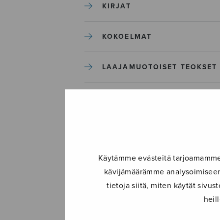
KIRJAT
KOKOELMAT
LAAJAMUOTOISET TEOKSET
LASTENMUSIIKKI
MIESKUORO
Käytämme evästeitä tarjoamamme s
MUUT
kävijämäärämme analysoimiseen.
tietoja siitä, miten käytät siv
NÄYTTÄMÖTEOKSET
heil
SEKAKUORO