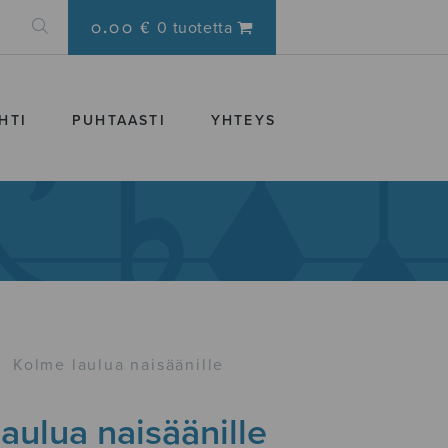
0.00 €
0 tuotetta
HTI
PUHTAASTI
YHTEYS
›
Kolme laulua naisäänille
aulua naisäänille