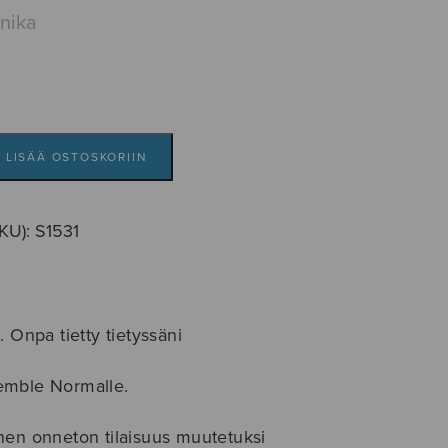
nika
LISÄÄ OSTOSKORIIN
SKU):
S1531
. Onpa tietty tietyssäni
emble Normalle.
oinen onneton tilaisuus muutetuksi