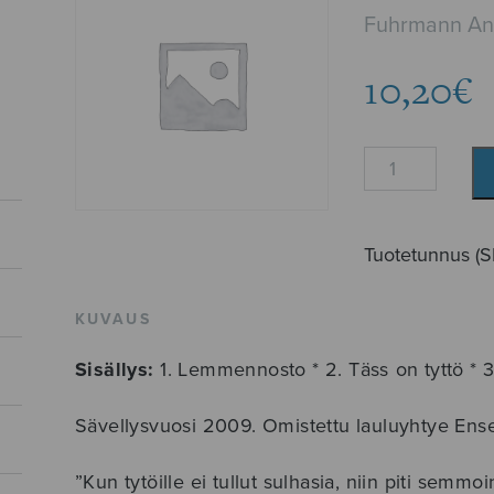
Fuhrmann An
10,20
€
Kolme
laulua
naisäänille
määrä
Tuotetunnus (
KUVAUS
Sisällys:
1. Lemmennosto * 2. Täss on tyttö * 3
Sävellysvuosi 2009. Omistettu lauluyhtye Ens
”Kun tytöille ei tullut sulhasia, niin piti semm