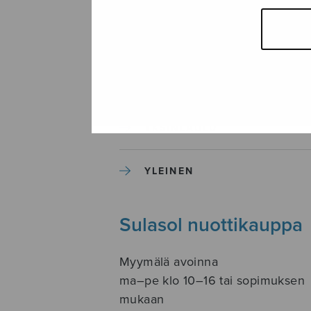
SOITINKOULUT JA OPPAAT
SOITINMUSIIKKI
YKSINLAULU
YLEINEN
Sulasol nuottikauppa
Myymälä avoinna
ma–pe klo 10–16 tai sopimuksen
mukaan