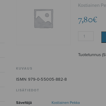
Kostiainen P
7,80
€
Kilvan
laulajat
määrä
Tuotetunnus (
KUVAUS
ISMN 979-0-55005-882-8
LISÄTIEDOT
Säveltäjä
Kostiainen Pekka