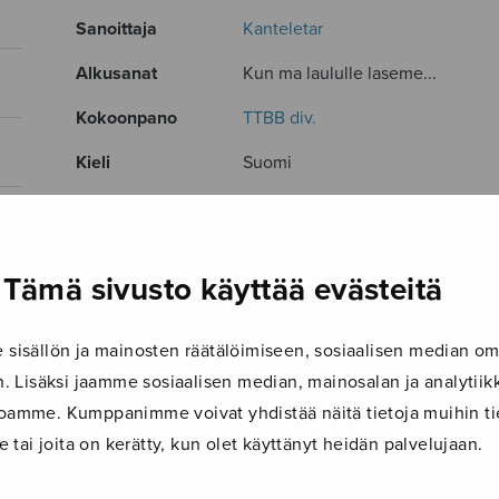
Sanoittaja
Kanteletar
Alkusanat
Kun ma laululle laseme...
Kokoonpano
TTBB div.
Kieli
Suomi
Julkaisija
Sulasol
Paino
50 g
Tämä sivusto käyttää evästeitä
Osastot
Mieskuoro
Tuotetunnus
S0882
isällön ja mainosten räätälöimiseen, sosiaalisen median om
 Lisäksi jaamme sosiaalisen median, mainosalan ja analyti
Sivumäärä
16
ustoamme. Kumppanimme voivat yhdistää näitä tietoja muihin tie
le tai joita on kerätty, kun olet käyttänyt heidän palvelujaan.
TUTUSTU MYÖS