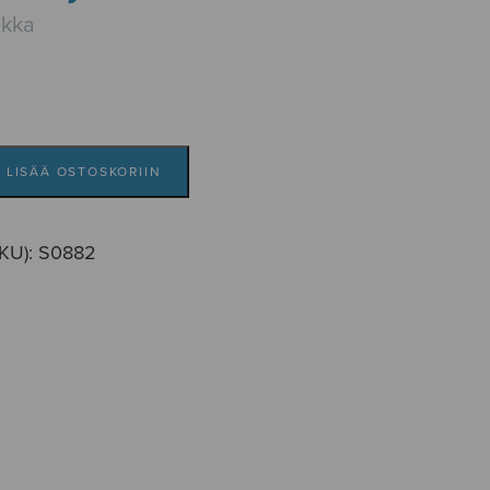
ekka
LISÄÄ OSTOSKORIIN
SKU):
S0882