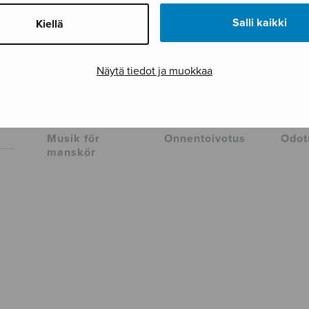
Salli kaikki
Kiellä
Näytä tiedot ja muokkaa
Musik för
Onnentoivotus
Odot
manskör