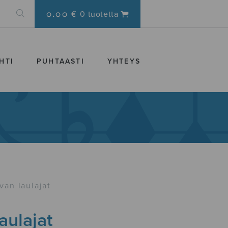
0.00 €
0 tuotetta
HTI
PUHTAASTI
YHTEYS
lvan laulajat
laulajat