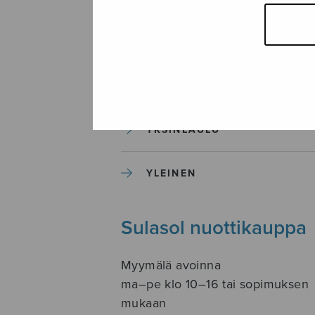
SOITINKOULUT JA OPPAAT
SOITINMUSIIKKI
YKSINLAULU
YLEINEN
Sulasol nuottikauppa
Myymälä avoinna
ma–pe klo 10–16 tai sopimuksen
mukaan