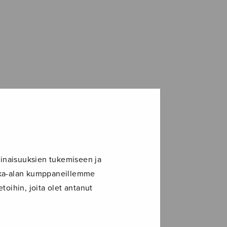
inaisuuksien tukemiseen ja
ikka-alan kumppaneillemme
toihin, joita olet antanut