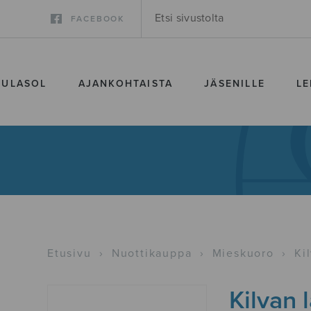
FACEBOOK
SULASOL
AJANKOHTAISTA
JÄSENILLE
LE
Etusivu
›
Nuottikauppa
›
Mieskuoro
›
Ki
Kilvan 